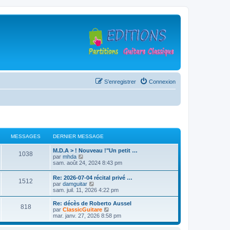
S’enregistrer
Connexion
MESSAGES
DERNIER MESSAGE
D
M.D.A > ! Nouveau !"Un petit …
M
1038
e
V
par
mhda
r
o
sam. août 24, 2024 8:43 pm
e
n
i
i
r
D
Re: 2026-07-04 récital privé …
s
M
1512
e
l
e
V
par
damguitar
r
e
r
o
sam. juil. 11, 2026 4:22 pm
s
m
d
e
n
i
e
e
i
r
D
Re: décès de Roberto Aussel
s
r
M
818
a
s
e
l
e
V
par
ClassicGuitare
s
n
r
e
r
o
mar. janv. 27, 2026 8:58 pm
a
i
e
g
s
m
d
n
i
g
e
e
e
i
r