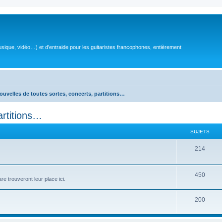
sique, vidéo…) et d'entraide pour les guitaristes francophones, entièrement
ouvelles de toutes sortes, concerts, partitions…
artitions…
SUJETS
S
214
u
j
S
450
e trouveront leur place ici.
e
u
S
200
t
j
u
s
e