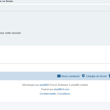
e ce forum.
j
t
e
s
t
s
our cette session
Nous contacter
L’équipe du forum
Développé par
phpBB
® Forum Software © phpBB Limited
Traduit par
phpBB-fr.com
Confidentialité
|
Conditions