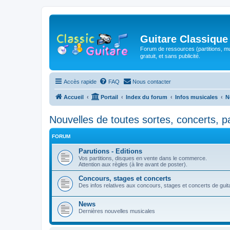
Guitare Classique
Forum de ressources (partitions, mu
gratuit, et sans publicité.
Accès rapide
FAQ
Nous contacter
Accueil
Portail
Index du forum
Infos musicales
N
Nouvelles de toutes sortes, concerts, p
FORUM
Parutions - Editions
Vos partitions, disques en vente dans le commerce.
Attention aux règles (à lire avant de poster).
Concours, stages et concerts
Des infos relatives aux concours, stages et concerts de guitar
News
Dernières nouvelles musicales