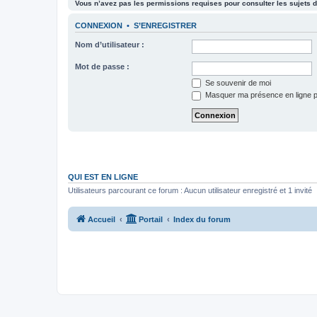
Vous n’avez pas les permissions requises pour consulter les sujets d
CONNEXION
•
S’ENREGISTRER
Nom d’utilisateur :
Mot de passe :
Se souvenir de moi
Masquer ma présence en ligne p
QUI EST EN LIGNE
Utilisateurs parcourant ce forum : Aucun utilisateur enregistré et 1 invité
Accueil
Portail
Index du forum