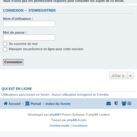
Vous n’avez pas les permissions requises pour consulter les sujets de ce forum.
CONNEXION
•
S’ENREGISTRER
Nom d’utilisateur :
Mot de passe :
Se souvenir de moi
Masquer ma présence en ligne pour cette session
Aller à
QUI EST EN LIGNE
Utilisateurs parcourant ce forum : Aucun utilisateur enregistré et 3 invités
Accueil
Portail
Index du forum
Développé par
phpBB
® Forum Software © phpBB Limited
Traduit par
phpBB-fr.com
Confidentialité
|
Conditions