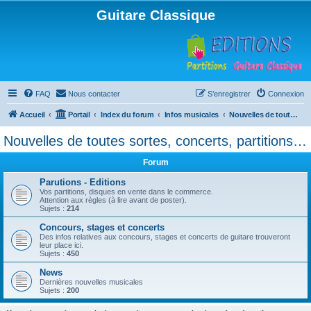
Guitare Classique
FAQ
Nous contacter
S’enregistrer
Connexion
Accueil
Portail
Index du forum
Infos musicales
Nouvelles de toutes sortes, concerts, partitions…
Nouvelles de toutes sortes, concerts, partitions…
Forum
Parutions - Editions
Vos partitions, disques en vente dans le commerce.
Attention aux règles (à lire avant de poster).
Sujets :
214
Concours, stages et concerts
Des infos relatives aux concours, stages et concerts de guitare trouveront
leur place ici.
Sujets :
450
News
Dernières nouvelles musicales
Sujets :
200