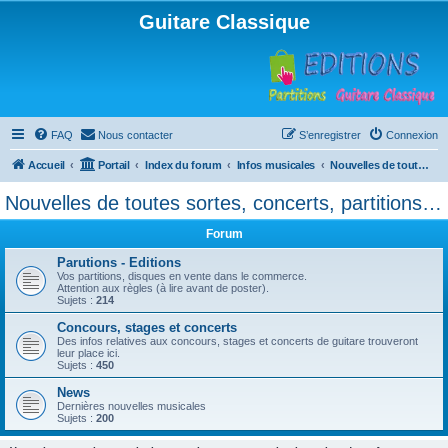
Guitare Classique
FAQ
Nous contacter
S’enregistrer
Connexion
Accueil
Portail
Index du forum
Infos musicales
Nouvelles de toutes sortes, concerts, partitions…
Nouvelles de toutes sortes, concerts, partitions…
Forum
Parutions - Editions
Vos partitions, disques en vente dans le commerce.
Attention aux règles (à lire avant de poster).
Sujets :
214
Concours, stages et concerts
Des infos relatives aux concours, stages et concerts de guitare trouveront
leur place ici.
Sujets :
450
News
Dernières nouvelles musicales
Sujets :
200