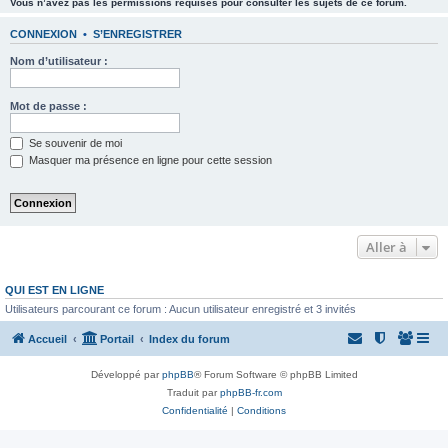
Vous n’avez pas les permissions requises pour consulter les sujets de ce forum.
CONNEXION
•
S’ENREGISTRER
Nom d’utilisateur :
Mot de passe :
Se souvenir de moi
Masquer ma présence en ligne pour cette session
Aller à
QUI EST EN LIGNE
Utilisateurs parcourant ce forum : Aucun utilisateur enregistré et 3 invités
Accueil
Portail
Index du forum
Développé par
phpBB
® Forum Software © phpBB Limited
Traduit par
phpBB-fr.com
Confidentialité
|
Conditions