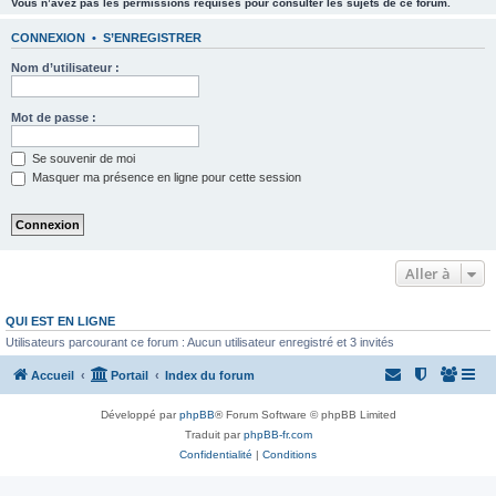
Vous n’avez pas les permissions requises pour consulter les sujets de ce forum.
CONNEXION
•
S’ENREGISTRER
Nom d’utilisateur :
Mot de passe :
Se souvenir de moi
Masquer ma présence en ligne pour cette session
Aller à
QUI EST EN LIGNE
Utilisateurs parcourant ce forum : Aucun utilisateur enregistré et 3 invités
Accueil
Portail
Index du forum
Développé par
phpBB
® Forum Software © phpBB Limited
Traduit par
phpBB-fr.com
Confidentialité
|
Conditions