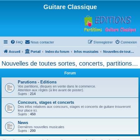
Guitare Classique
FAQ
Nous contacter
S’enregistrer
Connexion
Accueil
Portail
Index du forum
Infos musicales
Nouvelles de toutes sortes, concerts, partitions…
Nouvelles de toutes sortes, concerts, partitions…
Forum
Parutions - Editions
Vos partitions, disques en vente dans le commerce.
Attention aux règles (à lire avant de poster).
Sujets :
214
Concours, stages et concerts
Des infos relatives aux concours, stages et concerts de guitare trouveront
leur place ici.
Sujets :
450
News
Dernières nouvelles musicales
Sujets :
200