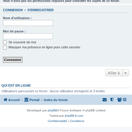
Vous n’avez pas les permissions requises pour consulter les sujets de ce forum.
CONNEXION
•
S’ENREGISTRER
Nom d’utilisateur :
Mot de passe :
Se souvenir de moi
Masquer ma présence en ligne pour cette session
Aller à
QUI EST EN LIGNE
Utilisateurs parcourant ce forum : Aucun utilisateur enregistré et 3 invités
Accueil
Portail
Index du forum
Développé par
phpBB
® Forum Software © phpBB Limited
Traduit par
phpBB-fr.com
Confidentialité
|
Conditions