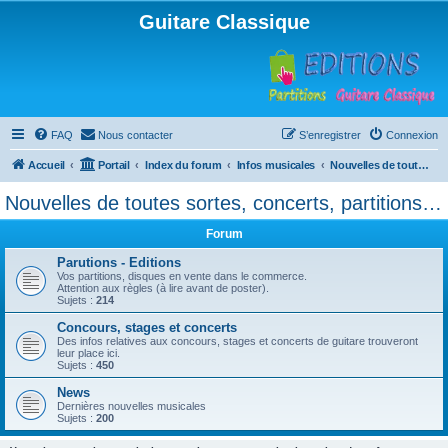
Guitare Classique
FAQ
Nous contacter
S’enregistrer
Connexion
Accueil
Portail
Index du forum
Infos musicales
Nouvelles de toutes sortes, concerts, partitions…
Nouvelles de toutes sortes, concerts, partitions…
Forum
Parutions - Editions
Vos partitions, disques en vente dans le commerce.
Attention aux règles (à lire avant de poster).
Sujets :
214
Concours, stages et concerts
Des infos relatives aux concours, stages et concerts de guitare trouveront
leur place ici.
Sujets :
450
News
Dernières nouvelles musicales
Sujets :
200