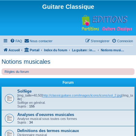
Guitare Classique
FAQ
Nous contacter
S’enregistrer
Connexion
Accueil
Portail
Index du forum
La guitare : instrument, cours et théorie
Notions musicales
Notions musicales
Règles du forum
Forum
Solfège
[img_taille=40,50]
http://classicguitare.com/images/icons/icons/sol_2.jpg
[/img_ta
ille]
Solfège en général.
Sujets :
155
Analyses d'oeuvres musicales
Analyse musical sous toutes ces formes
Sujets :
34
Definitions des termes musicaux
Dictionnaire musical