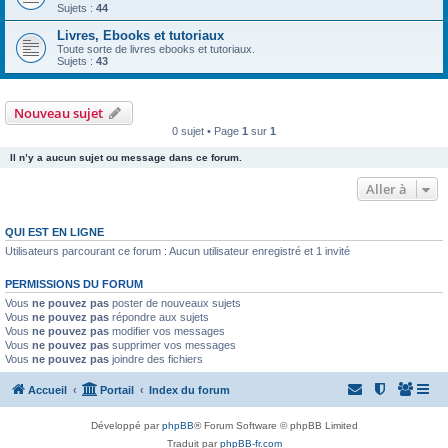
Sujets :
44
Livres, Ebooks et tutoriaux
Toute sorte de livres ebooks et tutoriaux.
Sujets :
43
Nouveau sujet
0 sujet • Page
1
sur
1
Il n’y a aucun sujet ou message dans ce forum.
Aller à
QUI EST EN LIGNE
Utilisateurs parcourant ce forum : Aucun utilisateur enregistré et 1 invité
PERMISSIONS DU FORUM
Vous
ne pouvez pas
poster de nouveaux sujets
Vous
ne pouvez pas
répondre aux sujets
Vous
ne pouvez pas
modifier vos messages
Vous
ne pouvez pas
supprimer vos messages
Vous
ne pouvez pas
joindre des fichiers
Accueil
Portail
Index du forum
Développé par
phpBB
® Forum Software © phpBB Limited
Traduit par
phpBB-fr.com