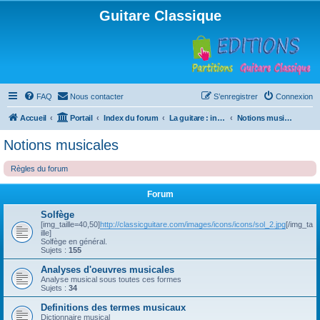
Guitare Classique
FAQ
Nous contacter
S’enregistrer
Connexion
Accueil
Portail
Index du forum
La guitare : instrument, cours et théorie
Notions musicales
Notions musicales
Règles du forum
Forum
Solfège
[img_taille=40,50]
http://classicguitare.com/images/icons/icons/sol_2.jpg
[/img_ta
ille]
Solfège en général.
Sujets :
155
Analyses d'oeuvres musicales
Analyse musical sous toutes ces formes
Sujets :
34
Definitions des termes musicaux
Dictionnaire musical