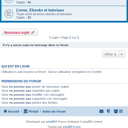
Sujets :
44
Livres, Ebooks et tutoriaux
Toute sorte de livres ebooks et tutoriaux.
Sujets :
43
Nouveau sujet
0 sujet • Page
1
sur
1
Il n’y a aucun sujet ou message dans ce forum.
Aller à
QUI EST EN LIGNE
Utilisateurs parcourant ce forum : Aucun utilisateur enregistré et 2 invités
PERMISSIONS DU FORUM
Vous
ne pouvez pas
poster de nouveaux sujets
Vous
ne pouvez pas
répondre aux sujets
Vous
ne pouvez pas
modifier vos messages
Vous
ne pouvez pas
supprimer vos messages
Vous
ne pouvez pas
joindre des fichiers
Accueil
Portail
Index du forum
Développé par
phpBB
® Forum Software © phpBB Limited
Traduit par
phpBB-fr.com