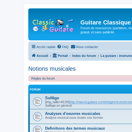
Guitare Classique
Forum de ressources (partitions, mu
gratuit, et sans publicité.
Accès rapide
FAQ
Nous contacter
Accueil
Portail
Index du forum
La guitare : instrum
Notions musicales
Règles du forum
FORUM
Solfège
[img_taille=40,50]
http://classicguitare.com/images/icons/icons
Solfège en général.
Analyses d'oeuvres musicales
Analyse musical sous toutes ces formes
Definitions des termes musicaux