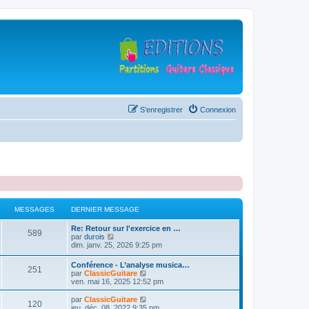
S’enregistrer
Connexion
MESSAGES
DERNIER MESSAGE
D
Re: Retour sur l'exercice en …
M
589
e
V
par
durois
r
o
dim. janv. 25, 2026 9:25 pm
e
n
i
i
r
D
Conférence - L’analyse musica…
s
M
251
e
l
e
V
par
ClassicGuitare
r
e
r
o
ven. mai 16, 2025 12:52 pm
s
m
d
e
n
i
e
e
i
r
D
V
par
ClassicGuitare
s
r
M
120
a
s
e
l
e
o
jeu. déc. 08, 2022 9:35 pm