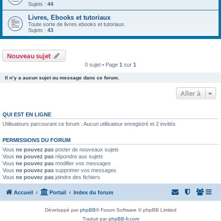
Sujets :
44
Livres, Ebooks et tutoriaux
Toute sorte de livres ebooks et tutoriaux.
Sujets :
43
Nouveau sujet
0 sujet • Page
1
sur
1
Il n’y a aucun sujet ou message dans ce forum.
Aller à
QUI EST EN LIGNE
Utilisateurs parcourant ce forum : Aucun utilisateur enregistré et 2 invités
PERMISSIONS DU FORUM
Vous
ne pouvez pas
poster de nouveaux sujets
Vous
ne pouvez pas
répondre aux sujets
Vous
ne pouvez pas
modifier vos messages
Vous
ne pouvez pas
supprimer vos messages
Vous
ne pouvez pas
joindre des fichiers
Accueil
Portail
Index du forum
Développé par
phpBB
® Forum Software © phpBB Limited
Traduit par
phpBB-fr.com