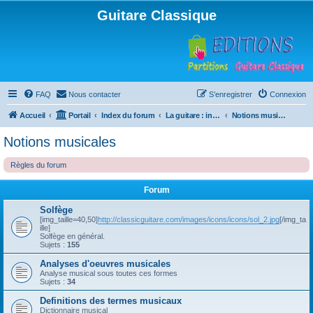
Guitare Classique
FAQ
Nous contacter
S’enregistrer
Connexion
Accueil
Portail
Index du forum
La guitare : instrument, cours et théorie
Notions musicales
Notions musicales
Règles du forum
Forum
Solfège
[img_taille=40,50]
http://classicguitare.com/images/icons/icons/sol_2.jpg
[/img_ta
ille]
Solfège en général.
Sujets :
155
Analyses d'oeuvres musicales
Analyse musical sous toutes ces formes
Sujets :
34
Definitions des termes musicaux
Dictionnaire musical