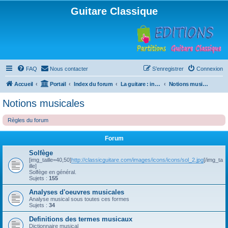
Guitare Classique
FAQ
Nous contacter
S’enregistrer
Connexion
Accueil
Portail
Index du forum
La guitare : instrument, cours et théorie
Notions musicales
Notions musicales
Règles du forum
Forum
Solfège
[img_taille=40,50]
http://classicguitare.com/images/icons/icons/sol_2.jpg
[/img_ta
ille]
Solfège en général.
Sujets :
155
Analyses d'oeuvres musicales
Analyse musical sous toutes ces formes
Sujets :
34
Definitions des termes musicaux
Dictionnaire musical