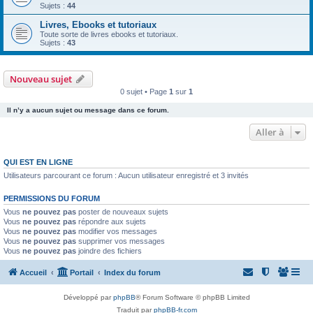
Sujets :
44
Livres, Ebooks et tutoriaux
Toute sorte de livres ebooks et tutoriaux.
Sujets :
43
Nouveau sujet
0 sujet • Page
1
sur
1
Il n’y a aucun sujet ou message dans ce forum.
Aller à
QUI EST EN LIGNE
Utilisateurs parcourant ce forum : Aucun utilisateur enregistré et 3 invités
PERMISSIONS DU FORUM
Vous
ne pouvez pas
poster de nouveaux sujets
Vous
ne pouvez pas
répondre aux sujets
Vous
ne pouvez pas
modifier vos messages
Vous
ne pouvez pas
supprimer vos messages
Vous
ne pouvez pas
joindre des fichiers
Accueil
Portail
Index du forum
Développé par
phpBB
® Forum Software © phpBB Limited
Traduit par
phpBB-fr.com