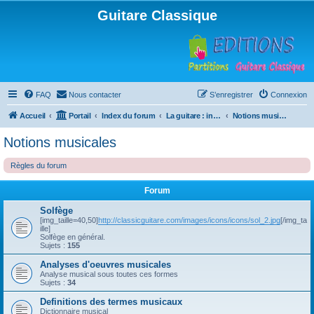
Guitare Classique
FAQ
Nous contacter
S’enregistrer
Connexion
Accueil
Portail
Index du forum
La guitare : instrument, cours et théorie
Notions musicales
Notions musicales
Règles du forum
Forum
Solfège
[img_taille=40,50]
http://classicguitare.com/images/icons/icons/sol_2.jpg
[/img_ta
ille]
Solfège en général.
Sujets :
155
Analyses d'oeuvres musicales
Analyse musical sous toutes ces formes
Sujets :
34
Definitions des termes musicaux
Dictionnaire musical