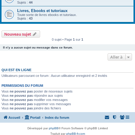
Sujets :
44
Livres, Ebooks et tutoriaux
Toute sorte de livres ebooks et tutoriaux.
Sujets :
43
Nouveau sujet
0 sujet • Page
1
sur
1
Il n’y a aucun sujet ou message dans ce forum.
Aller à
QUI EST EN LIGNE
Utilisateurs parcourant ce forum : Aucun utilisateur enregistré et 2 invités
PERMISSIONS DU FORUM
Vous
ne pouvez pas
poster de nouveaux sujets
Vous
ne pouvez pas
répondre aux sujets
Vous
ne pouvez pas
modifier vos messages
Vous
ne pouvez pas
supprimer vos messages
Vous
ne pouvez pas
joindre des fichiers
Accueil
Portail
Index du forum
Développé par
phpBB
® Forum Software © phpBB Limited
Traduit par
phpBB-fr.com