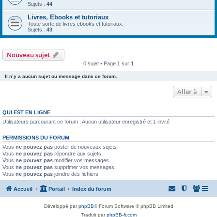
Sujets :
44
Livres, Ebooks et tutoriaux
Toute sorte de livres ebooks et tutoriaux.
Sujets :
43
Nouveau sujet
0 sujet • Page
1
sur
1
Il n’y a aucun sujet ou message dans ce forum.
Aller à
QUI EST EN LIGNE
Utilisateurs parcourant ce forum : Aucun utilisateur enregistré et 1 invité
PERMISSIONS DU FORUM
Vous
ne pouvez pas
poster de nouveaux sujets
Vous
ne pouvez pas
répondre aux sujets
Vous
ne pouvez pas
modifier vos messages
Vous
ne pouvez pas
supprimer vos messages
Vous
ne pouvez pas
joindre des fichiers
Accueil
Portail
Index du forum
Développé par
phpBB
® Forum Software © phpBB Limited
Traduit par
phpBB-fr.com