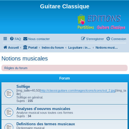
Guitare Classique
FAQ
Nous contacter
S’enregistrer
Connexion
Accueil
Portail
Index du forum
La guitare : instrument, cours et théorie
Notions musicales
Notions musicales
Règles du forum
Forum
Solfège
[img_taille=40,50]
http://classicguitare.com/images/icons/icons/sol_2.jpg
[/img_ta
ille]
Solfège en général.
Sujets :
155
Analyses d'oeuvres musicales
Analyse musical sous toutes ces formes
Sujets :
34
Definitions des termes musicaux
Dictionnaire musical