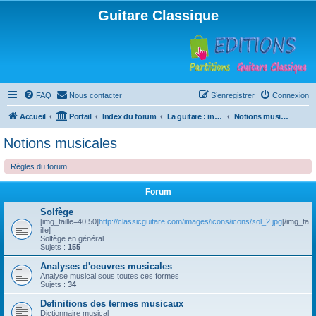
Guitare Classique
FAQ
Nous contacter
S’enregistrer
Connexion
Accueil
Portail
Index du forum
La guitare : instrument, cours et théorie
Notions musicales
Notions musicales
Règles du forum
Forum
Solfège
[img_taille=40,50]
http://classicguitare.com/images/icons/icons/sol_2.jpg
[/img_ta
ille]
Solfège en général.
Sujets :
155
Analyses d'oeuvres musicales
Analyse musical sous toutes ces formes
Sujets :
34
Definitions des termes musicaux
Dictionnaire musical