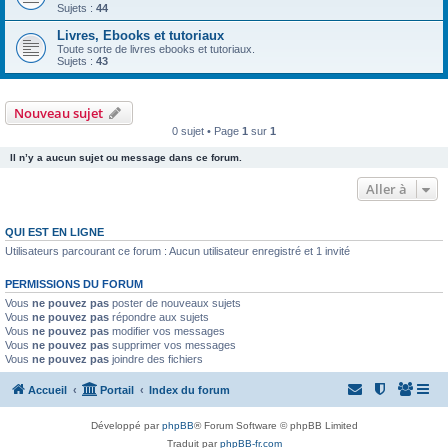
Sujets :
44
Livres, Ebooks et tutoriaux
Toute sorte de livres ebooks et tutoriaux.
Sujets :
43
Nouveau sujet
0 sujet • Page
1
sur
1
Il n’y a aucun sujet ou message dans ce forum.
Aller à
QUI EST EN LIGNE
Utilisateurs parcourant ce forum : Aucun utilisateur enregistré et 1 invité
PERMISSIONS DU FORUM
Vous
ne pouvez pas
poster de nouveaux sujets
Vous
ne pouvez pas
répondre aux sujets
Vous
ne pouvez pas
modifier vos messages
Vous
ne pouvez pas
supprimer vos messages
Vous
ne pouvez pas
joindre des fichiers
Accueil
Portail
Index du forum
Développé par
phpBB
® Forum Software © phpBB Limited
Traduit par
phpBB-fr.com