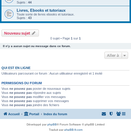
Sujets :
44
Livres, Ebooks et tutoriaux
Toute sorte de livres ebooks et tutoriaux.
Sujets :
43
Nouveau sujet
0 sujet • Page
1
sur
1
Il n’y a aucun sujet ou message dans ce forum.
Aller à
QUI EST EN LIGNE
Utilisateurs parcourant ce forum : Aucun utilisateur enregistré et 1 invité
PERMISSIONS DU FORUM
Vous
ne pouvez pas
poster de nouveaux sujets
Vous
ne pouvez pas
répondre aux sujets
Vous
ne pouvez pas
modifier vos messages
Vous
ne pouvez pas
supprimer vos messages
Vous
ne pouvez pas
joindre des fichiers
Accueil
Portail
Index du forum
Développé par
phpBB
® Forum Software © phpBB Limited
Traduit par
phpBB-fr.com