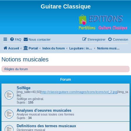
Guitare Classique
FAQ
Nous contacter
S’enregistrer
Connexion
Accueil
Portail
Index du forum
La guitare : instrument, cours et théorie
Notions musicales
Notions musicales
Règles du forum
Forum
Solfège
[img_taille=40,50]
http://classicguitare.com/images/icons/icons/sol_2.jpg
[/img_ta
ille]
Solfège en général.
Sujets :
155
Analyses d'oeuvres musicales
Analyse musical sous toutes ces formes
Sujets :
34
Definitions des termes musicaux
Dictionnaire musical