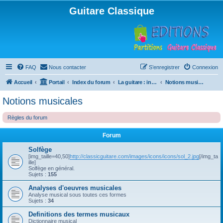
Guitare Classique
FAQ
Nous contacter
S’enregistrer
Connexion
Accueil
Portail
Index du forum
La guitare : instrument, cours et théorie
Notions musicales
Notions musicales
Règles du forum
Forum
Solfège
[img_taille=40,50]
http://classicguitare.com/images/icons/icons/sol_2.jpg
[/img_ta
ille]
Solfège en général.
Sujets :
155
Analyses d'oeuvres musicales
Analyse musical sous toutes ces formes
Sujets :
34
Definitions des termes musicaux
Dictionnaire musical