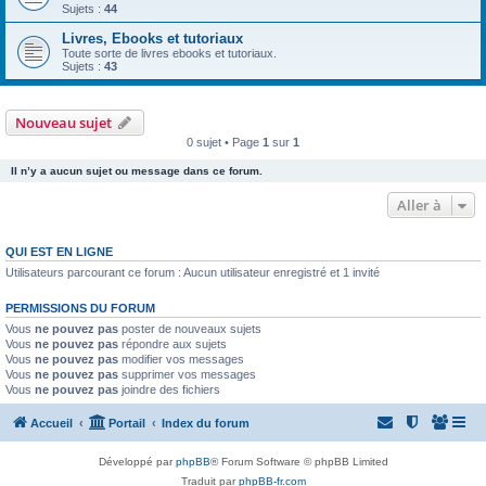
Sujets :
44
Livres, Ebooks et tutoriaux
Toute sorte de livres ebooks et tutoriaux.
Sujets :
43
Nouveau sujet
0 sujet • Page
1
sur
1
Il n’y a aucun sujet ou message dans ce forum.
Aller à
QUI EST EN LIGNE
Utilisateurs parcourant ce forum : Aucun utilisateur enregistré et 1 invité
PERMISSIONS DU FORUM
Vous
ne pouvez pas
poster de nouveaux sujets
Vous
ne pouvez pas
répondre aux sujets
Vous
ne pouvez pas
modifier vos messages
Vous
ne pouvez pas
supprimer vos messages
Vous
ne pouvez pas
joindre des fichiers
Accueil
Portail
Index du forum
Développé par
phpBB
® Forum Software © phpBB Limited
Traduit par
phpBB-fr.com