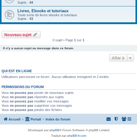
Sujets :
44
Livres, Ebooks et tutoriaux
Toute sorte de livres ebooks et tutoriaux.
Sujets :
43
Nouveau sujet
0 sujet • Page
1
sur
1
Il n’y a aucun sujet ou message dans ce forum.
Aller à
QUI EST EN LIGNE
Utilisateurs parcourant ce forum : Aucun utilisateur enregistré et 2 invités
PERMISSIONS DU FORUM
Vous
ne pouvez pas
poster de nouveaux sujets
Vous
ne pouvez pas
répondre aux sujets
Vous
ne pouvez pas
modifier vos messages
Vous
ne pouvez pas
supprimer vos messages
Vous
ne pouvez pas
joindre des fichiers
Accueil
Portail
Index du forum
Développé par
phpBB
® Forum Software © phpBB Limited
Traduit par
phpBB-fr.com