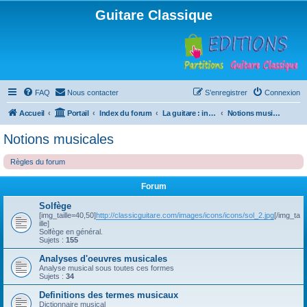
Guitare Classique
FAQ
Nous contacter
S’enregistrer
Connexion
Accueil
Portail
Index du forum
La guitare : instrument, cours et théorie
Notions musicales
Notions musicales
Règles du forum
Forum
Solfège
[img_taille=40,50]
http://classicguitare.com/images/icons/icons/sol_2.jpg
[/img_ta
ille]
Solfège en général.
Sujets :
155
Analyses d'oeuvres musicales
Analyse musical sous toutes ces formes
Sujets :
34
Definitions des termes musicaux
Dictionnaire musical