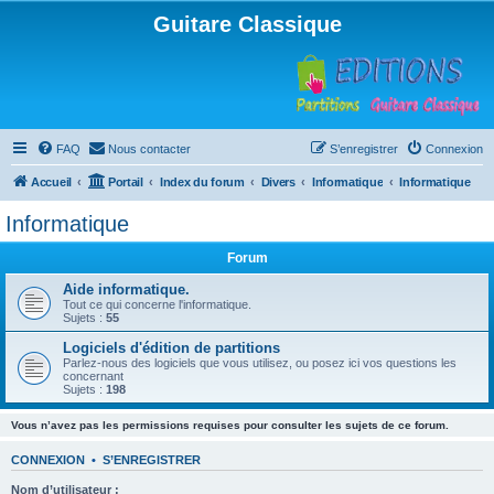
Guitare Classique
FAQ
Nous contacter
S’enregistrer
Connexion
Accueil
Portail
Index du forum
Divers
Informatique
Informatique
Informatique
Forum
Aide informatique.
Tout ce qui concerne l'informatique.
Sujets :
55
Logiciels d'édition de partitions
Parlez-nous des logiciels que vous utilisez, ou posez ici vos questions les
concernant
Sujets :
198
Vous n’avez pas les permissions requises pour consulter les sujets de ce forum.
CONNEXION
•
S’ENREGISTRER
Nom d’utilisateur :