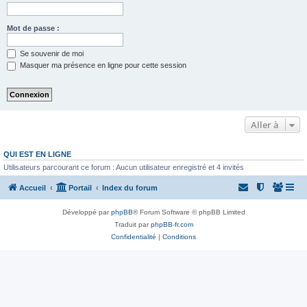
Mot de passe :
Se souvenir de moi
Masquer ma présence en ligne pour cette session
Aller à
QUI EST EN LIGNE
Utilisateurs parcourant ce forum : Aucun utilisateur enregistré et 4 invités
Accueil
Portail
Index du forum
Développé par
phpBB
® Forum Software © phpBB Limited
Traduit par
phpBB-fr.com
Confidentialité
|
Conditions