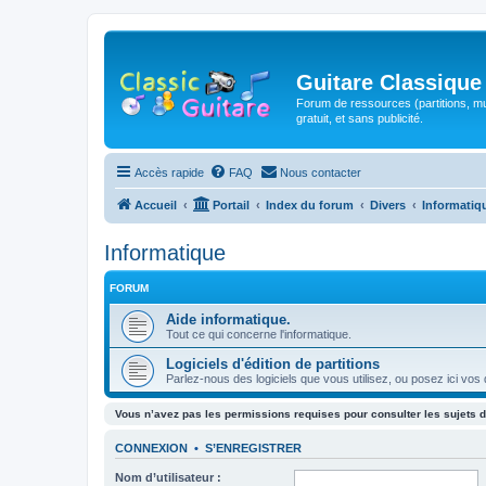
Guitare Classique
Forum de ressources (partitions, mu
gratuit, et sans publicité.
Accès rapide
FAQ
Nous contacter
Accueil
Portail
Index du forum
Divers
Informatiq
Informatique
FORUM
Aide informatique.
Tout ce qui concerne l'informatique.
Logiciels d'édition de partitions
Parlez-nous des logiciels que vous utilisez, ou posez ici vos
Vous n’avez pas les permissions requises pour consulter les sujets d
CONNEXION
•
S’ENREGISTRER
Nom d’utilisateur :