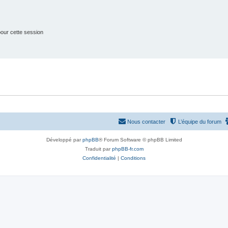
s
our cette session
Nous contacter
L’équipe du forum
Développé par
phpBB
® Forum Software © phpBB Limited
Traduit par
phpBB-fr.com
Confidentialité
|
Conditions