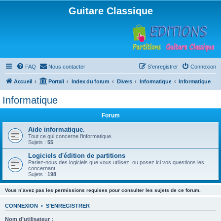
Guitare Classique
FAQ
Nous contacter
S’enregistrer
Connexion
Accueil
Portail
Index du forum
Divers
Informatique
Informatique
Informatique
Forum
Aide informatique.
Tout ce qui concerne l'informatique.
Sujets :
55
Logiciels d'édition de partitions
Parlez-nous des logiciels que vous utilisez, ou posez ici vos questions les
concernant
Sujets :
198
Vous n’avez pas les permissions requises pour consulter les sujets de ce forum.
CONNEXION
•
S’ENREGISTRER
Nom d’utilisateur :