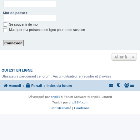
Mot de passe :
Se souvenir de moi
Masquer ma présence en ligne pour cette session
Aller à
QUI EST EN LIGNE
Utilisateurs parcourant ce forum : Aucun utilisateur enregistré et 2 invités
Accueil
Portail
Index du forum
Développé par
phpBB
® Forum Software © phpBB Limited
Traduit par
phpBB-fr.com
Confidentialité
|
Conditions