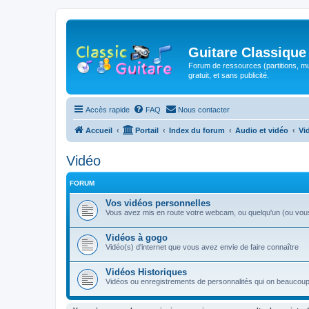
Guitare Classique
Forum de ressources (partitions, mu
gratuit, et sans publicité.
Accès rapide
FAQ
Nous contacter
Accueil
Portail
Index du forum
Audio et vidéo
Vi
Vidéo
FORUM
Vos vidéos personnelles
Vous avez mis en route votre webcam, ou quelqu'un (ou vous-
Vidéos à gogo
Vidéo(s) d'internet que vous avez envie de faire connaître
Vidéos Historiques
Vidéos ou enregistrements de personnalités qui on beaucoup