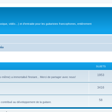
sique, vidéo…) et d'entraide pour les guitaristes francophones, entièrement
déo
SUJETS
S
1953
même) a immortalisé l'instant... Merci de partager avec nous!
u
S
3416
j
u
e
S
58
j
t
 contribué au développement de la guitare.
u
e
s