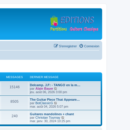
S’enregistrer
Connexion
MESSAGES
DERNIER MESSAGE
D
Delcamp. J.F: - TANGO en la m…
M
15146
e
V
par
Alain Bauer
r
o
jeu. août 06, 2026 3:00 pm
e
n
i
i
r
D
The Guitar Piece That Appeare…
M
8505
s
e
l
e
V
par
BotClassicG
r
e
r
o
mar. août 04, 2026 5:07 pm
e
s
m
d
n
i
e
e
i
r
D
Guitares mandolines + chant
M
240
s
s
r
a
e
l
e
V
par
Christian Tournay
s
n
r
e
r
o
mar. janv. 30, 2024 10:25 pm
e
a
i
s
m
d
g
n
i
g
e
e
e
i
r