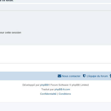
e ce forum.
j
t
e
s
t
s
our cette session
Nous contacter
L’équipe du forum
Développé par
phpBB
® Forum Software © phpBB Limited
Traduit par
phpBB-fr.com
Confidentialité
|
Conditions