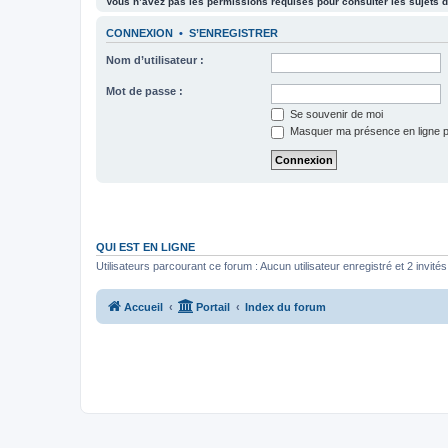
Vous n’avez pas les permissions requises pour consulter les sujets d
CONNEXION
•
S’ENREGISTRER
Nom d’utilisateur :
Mot de passe :
Se souvenir de moi
Masquer ma présence en ligne p
QUI EST EN LIGNE
Utilisateurs parcourant ce forum : Aucun utilisateur enregistré et 2 invités
Accueil
Portail
Index du forum