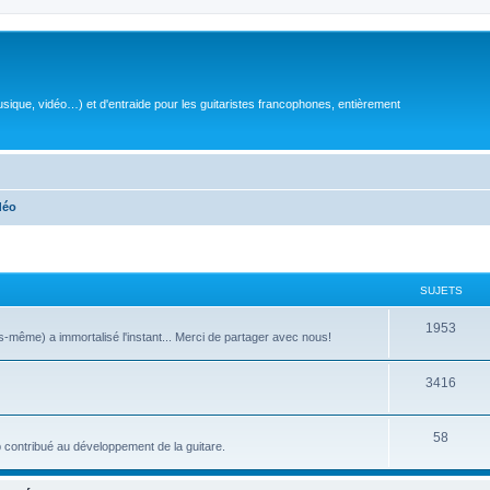
sique, vidéo…) et d'entraide pour les guitaristes francophones, entièrement
déo
SUJETS
S
1953
même) a immortalisé l'instant... Merci de partager avec nous!
u
S
3416
j
u
e
S
58
j
t
 contribué au développement de la guitare.
u
e
s