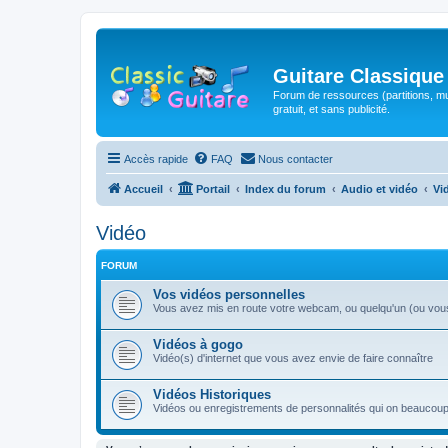
Guitare Classique
Forum de ressources (partitions, mu
gratuit, et sans publicité.
Accès rapide
FAQ
Nous contacter
Accueil
Portail
Index du forum
Audio et vidéo
Vi
Vidéo
FORUM
Vos vidéos personnelles
Vous avez mis en route votre webcam, ou quelqu'un (ou vous-
Vidéos à gogo
Vidéo(s) d'internet que vous avez envie de faire connaître
Vidéos Historiques
Vidéos ou enregistrements de personnalités qui on beaucoup