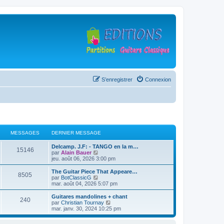
S’enregistrer
Connexion
MESSAGES
DERNIER MESSAGE
D
Delcamp. J.F: - TANGO en la m…
M
15146
e
V
par
Alain Bauer
r
o
jeu. août 06, 2026 3:00 pm
e
n
i
i
r
D
The Guitar Piece That Appeare…
M
8505
s
e
l
e
V
par
BotClassicG
r
e
r
o
mar. août 04, 2026 5:07 pm
e
s
m
d
n
i
e
e
i
r
D
Guitares mandolines + chant
M
240
s
s
r
a
e
l
e
V
par
Christian Tournay
s
n
r
e
r
o
mar. janv. 30, 2024 10:25 pm
e
a
i
s
m
d
g
n
i
g
e
e
e
i
r