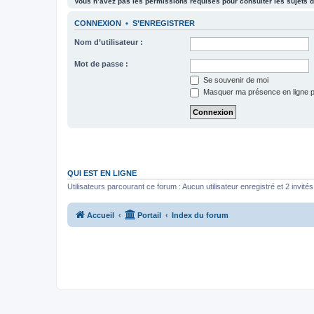
Vous n’avez pas les permissions requises pour consulter les sujets d
CONNEXION
•
S’ENREGISTRER
Nom d’utilisateur :
Mot de passe :
Se souvenir de moi
Masquer ma présence en ligne p
QUI EST EN LIGNE
Utilisateurs parcourant ce forum : Aucun utilisateur enregistré et 2 invités
Accueil
Portail
Index du forum