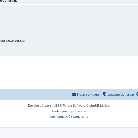
e ce forum.
j
t
e
s
t
s
our cette session
Nous contacter
L’équipe du forum
Développé par
phpBB
® Forum Software © phpBB Limited
Traduit par
phpBB-fr.com
Confidentialité
|
Conditions