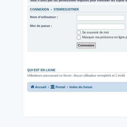
Vous n’avez pas les permissions requises pour consulter les sujets d
CONNEXION
•
S’ENREGISTRER
Nom d’utilisateur :
Mot de passe :
Se souvenir de moi
Masquer ma présence en ligne p
QUI EST EN LIGNE
Utilisateurs parcourant ce forum : Aucun utilisateur enregistré et 1 invité
Accueil
Portail
Index du forum