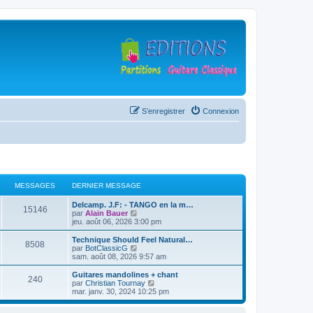
S’enregistrer
Connexion
MESSAGES
DERNIER MESSAGE
D
Delcamp. J.F: - TANGO en la m…
M
15146
e
V
par
Alain Bauer
r
o
jeu. août 06, 2026 3:00 pm
e
n
i
i
r
D
Technique Should Feel Natural…
M
8508
s
e
l
e
V
par
BotClassicG
r
e
r
o
sam. août 08, 2026 9:57 am
e
s
m
d
n
i
e
e
i
r
D
Guitares mandolines + chant
M
240
s
s
r
a
e
l
e
V
par
Christian Tournay
s
n
r
e
r
o
mar. janv. 30, 2024 10:25 pm
e
a
i
s
m
d
g
n
i
g
e
e
e
i
r