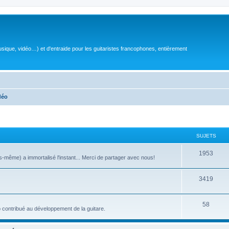
sique, vidéo…) et d'entraide pour les guitaristes francophones, entièrement
déo
SUJETS
S
1953
même) a immortalisé l'instant... Merci de partager avec nous!
u
S
3419
j
u
e
S
58
j
t
 contribué au développement de la guitare.
u
e
s