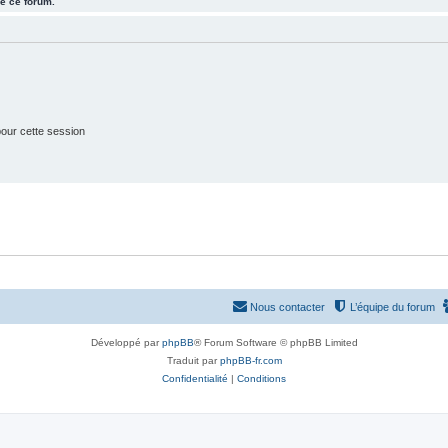
e ce forum.
j
t
e
s
t
s
our cette session
Nous contacter
L’équipe du forum
Développé par
phpBB
® Forum Software © phpBB Limited
Traduit par
phpBB-fr.com
Confidentialité
|
Conditions