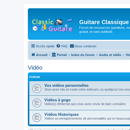
Guitare Classique
Forum de ressources (partitions, mu
gratuit, et sans publicité.
Accès rapide
FAQ
Nous contacter
Accueil
Portail
Index du forum
Audio et vidéo
Vi
Vidéo
FORUM
Vos vidéos personnelles
Vous avez mis en route votre webcam, ou quelqu'un (ou vous-
Vidéos à gogo
Vidéo(s) d'internet que vous avez envie de faire connaître
Vidéos Historiques
Vidéos ou enregistrements de personnalités qui on beaucoup