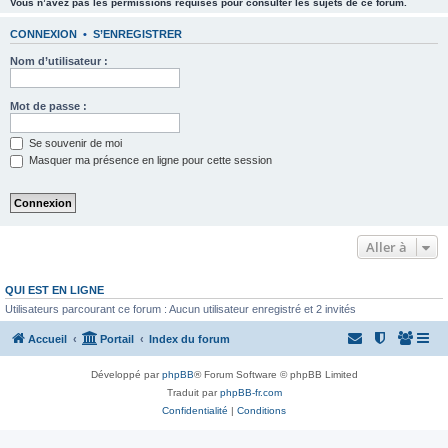
Vous n’avez pas les permissions requises pour consulter les sujets de ce forum.
CONNEXION
•
S’ENREGISTRER
Nom d’utilisateur :
Mot de passe :
Se souvenir de moi
Masquer ma présence en ligne pour cette session
Aller à
QUI EST EN LIGNE
Utilisateurs parcourant ce forum : Aucun utilisateur enregistré et 2 invités
Accueil
Portail
Index du forum
Développé par
phpBB
® Forum Software © phpBB Limited
Traduit par
phpBB-fr.com
Confidentialité
|
Conditions