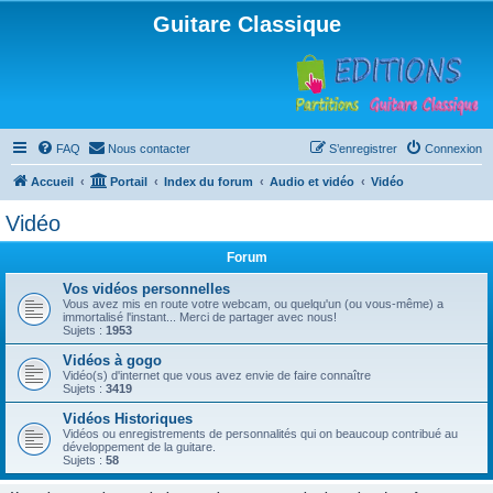
Guitare Classique
FAQ
Nous contacter
S’enregistrer
Connexion
Accueil
Portail
Index du forum
Audio et vidéo
Vidéo
Vidéo
Forum
Vos vidéos personnelles
Vous avez mis en route votre webcam, ou quelqu'un (ou vous-même) a
immortalisé l'instant... Merci de partager avec nous!
Sujets :
1953
Vidéos à gogo
Vidéo(s) d'internet que vous avez envie de faire connaître
Sujets :
3419
Vidéos Historiques
Vidéos ou enregistrements de personnalités qui on beaucoup contribué au
développement de la guitare.
Sujets :
58