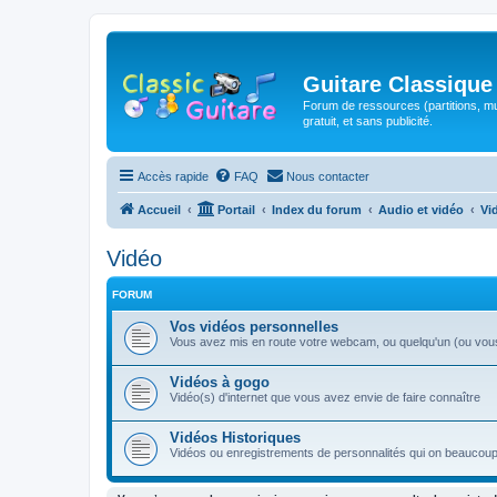
Guitare Classique
Forum de ressources (partitions, mu
gratuit, et sans publicité.
Accès rapide
FAQ
Nous contacter
Accueil
Portail
Index du forum
Audio et vidéo
Vi
Vidéo
FORUM
Vos vidéos personnelles
Vous avez mis en route votre webcam, ou quelqu'un (ou vous-
Vidéos à gogo
Vidéo(s) d'internet que vous avez envie de faire connaître
Vidéos Historiques
Vidéos ou enregistrements de personnalités qui on beaucoup