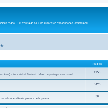
sique, vidéo…) et d'entraide pour les guitaristes francophones, entièrement
déo
SUJETS
S
1953
même) a immortalisé l'instant... Merci de partager avec nous!
u
S
3420
j
u
e
S
58
j
t
 contribué au développement de la guitare.
u
e
s