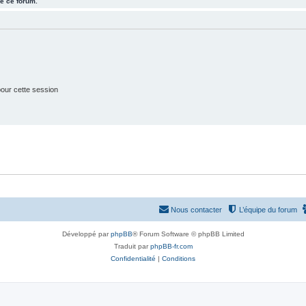
e ce forum.
j
t
e
s
t
s
our cette session
Nous contacter
L’équipe du forum
Développé par
phpBB
® Forum Software © phpBB Limited
Traduit par
phpBB-fr.com
Confidentialité
|
Conditions