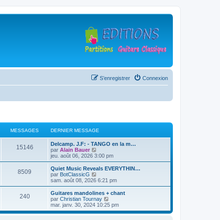
S’enregistrer
Connexion
MESSAGES
DERNIER MESSAGE
D
Delcamp. J.F: - TANGO en la m…
M
15146
e
V
par
Alain Bauer
r
o
jeu. août 06, 2026 3:00 pm
e
n
i
i
r
D
Quiet Music Reveals EVERYTHIN…
M
8509
s
e
l
e
V
par
BotClassicG
r
e
r
o
sam. août 08, 2026 6:21 pm
e
s
m
d
n
i
e
e
i
r
D
Guitares mandolines + chant
M
240
s
s
r
a
e
l
e
V
par
Christian Tournay
s
n
r
e
r
o
mar. janv. 30, 2024 10:25 pm
e
a
i
s
m
d
g
n
i
g
e
e
e
i
r