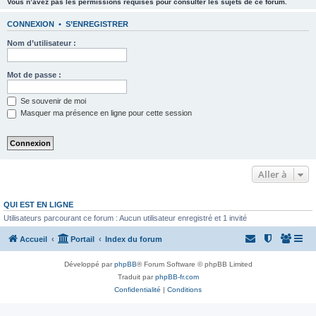
Vous n’avez pas les permissions requises pour consulter les sujets de ce forum.
CONNEXION
•
S’ENREGISTRER
Nom d’utilisateur :
Mot de passe :
Se souvenir de moi
Masquer ma présence en ligne pour cette session
Aller à
QUI EST EN LIGNE
Utilisateurs parcourant ce forum : Aucun utilisateur enregistré et 1 invité
Accueil
Portail
Index du forum
Développé par
phpBB
® Forum Software © phpBB Limited
Traduit par
phpBB-fr.com
Confidentialité
|
Conditions