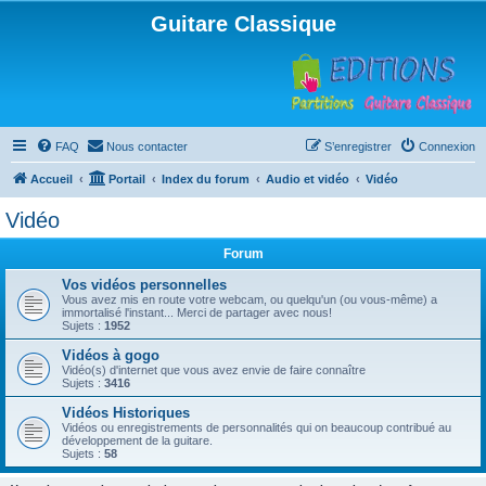
Guitare Classique
FAQ
Nous contacter
S’enregistrer
Connexion
Accueil
Portail
Index du forum
Audio et vidéo
Vidéo
Vidéo
Forum
Vos vidéos personnelles
Vous avez mis en route votre webcam, ou quelqu'un (ou vous-même) a
immortalisé l'instant... Merci de partager avec nous!
Sujets :
1952
Vidéos à gogo
Vidéo(s) d'internet que vous avez envie de faire connaître
Sujets :
3416
Vidéos Historiques
Vidéos ou enregistrements de personnalités qui on beaucoup contribué au
développement de la guitare.
Sujets :
58