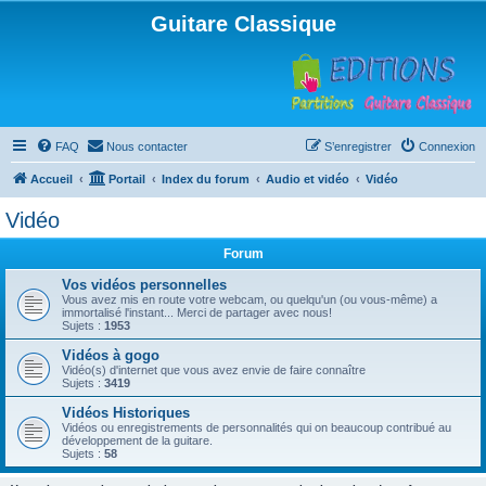
Guitare Classique
FAQ
Nous contacter
S’enregistrer
Connexion
Accueil
Portail
Index du forum
Audio et vidéo
Vidéo
Vidéo
Forum
Vos vidéos personnelles
Vous avez mis en route votre webcam, ou quelqu'un (ou vous-même) a
immortalisé l'instant... Merci de partager avec nous!
Sujets :
1953
Vidéos à gogo
Vidéo(s) d'internet que vous avez envie de faire connaître
Sujets :
3419
Vidéos Historiques
Vidéos ou enregistrements de personnalités qui on beaucoup contribué au
développement de la guitare.
Sujets :
58