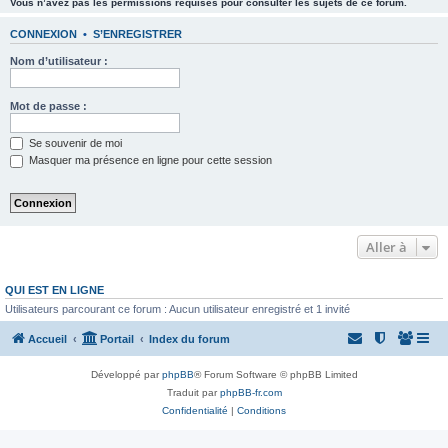
Vous n’avez pas les permissions requises pour consulter les sujets de ce forum.
CONNEXION
•
S’ENREGISTRER
Nom d’utilisateur :
Mot de passe :
Se souvenir de moi
Masquer ma présence en ligne pour cette session
Aller à
QUI EST EN LIGNE
Utilisateurs parcourant ce forum : Aucun utilisateur enregistré et 1 invité
Accueil
Portail
Index du forum
Développé par
phpBB
® Forum Software © phpBB Limited
Traduit par
phpBB-fr.com
Confidentialité
|
Conditions