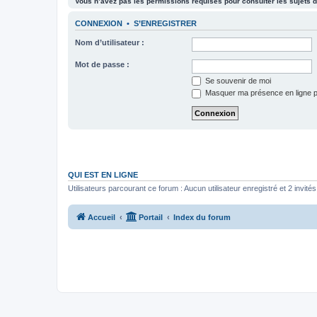
Vous n’avez pas les permissions requises pour consulter les sujets d
CONNEXION
•
S’ENREGISTRER
Nom d’utilisateur :
Mot de passe :
Se souvenir de moi
Masquer ma présence en ligne p
QUI EST EN LIGNE
Utilisateurs parcourant ce forum : Aucun utilisateur enregistré et 2 invités
Accueil
Portail
Index du forum