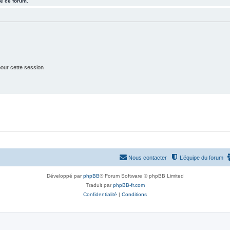
e ce forum.
j
t
e
s
t
s
our cette session
Nous contacter
L’équipe du forum
Développé par
phpBB
® Forum Software © phpBB Limited
Traduit par
phpBB-fr.com
Confidentialité
|
Conditions