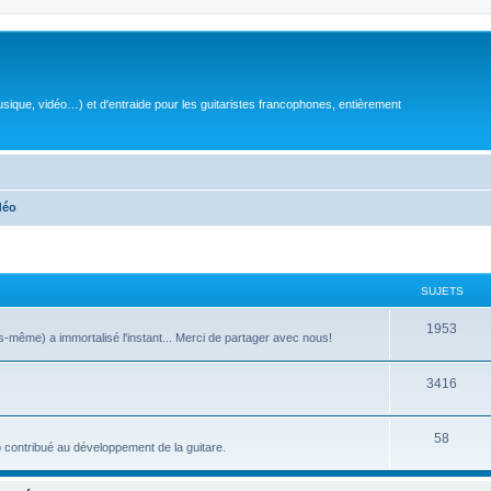
sique, vidéo…) et d'entraide pour les guitaristes francophones, entièrement
déo
SUJETS
S
1953
même) a immortalisé l'instant... Merci de partager avec nous!
u
S
3416
j
u
e
S
58
j
t
 contribué au développement de la guitare.
u
e
s