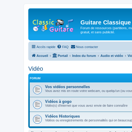
Guitare Classique
Forum de ressources (partitions, mu
gratuit, et sans publicité.
Accès rapide
FAQ
Nous contacter
Accueil
Portail
Index du forum
Audio et vidéo
Vi
Vidéo
FORUM
Vos vidéos personnelles
Vous avez mis en route votre webcam, ou quelqu'un (ou vous-
Vidéos à gogo
Vidéo(s) d'internet que vous avez envie de faire connaître
Vidéos Historiques
Vidéos ou enregistrements de personnalités qui on beaucoup