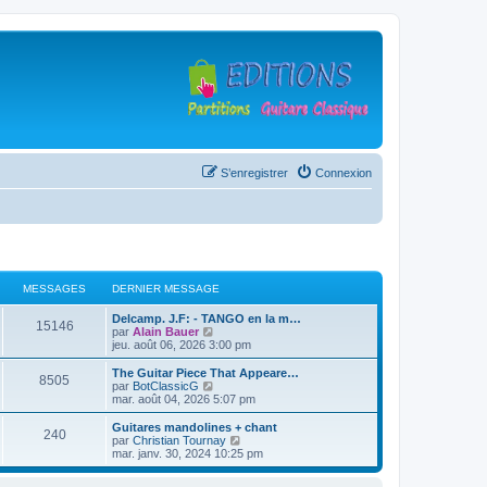
S’enregistrer
Connexion
MESSAGES
DERNIER MESSAGE
D
Delcamp. J.F: - TANGO en la m…
M
15146
e
V
par
Alain Bauer
r
o
jeu. août 06, 2026 3:00 pm
e
n
i
i
r
D
The Guitar Piece That Appeare…
M
8505
s
e
l
e
V
par
BotClassicG
r
e
r
o
mar. août 04, 2026 5:07 pm
e
s
m
d
n
i
e
e
i
r
D
Guitares mandolines + chant
M
240
s
s
r
a
e
l
e
V
par
Christian Tournay
s
n
r
e
r
o
mar. janv. 30, 2024 10:25 pm
e
a
i
s
m
d
g
n
i
g
e
e
e
i
r