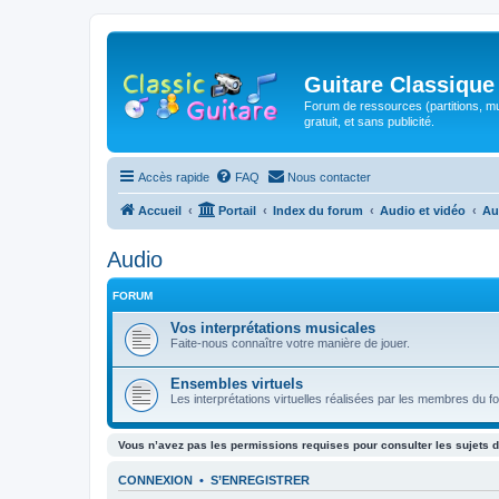
Guitare Classique
Forum de ressources (partitions, mu
gratuit, et sans publicité.
Accès rapide
FAQ
Nous contacter
Accueil
Portail
Index du forum
Audio et vidéo
Au
Audio
FORUM
Vos interprétations musicales
Faite-nous connaître votre manière de jouer.
Ensembles virtuels
Les interprétations virtuelles réalisées par les membres du f
Vous n’avez pas les permissions requises pour consulter les sujets d
CONNEXION
•
S’ENREGISTRER