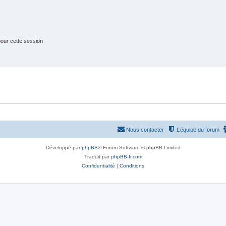
t
s
our cette session
Nous contacter
L’équipe du forum
Développé par
phpBB
® Forum Software © phpBB Limited
Traduit par
phpBB-fr.com
Confidentialité
|
Conditions