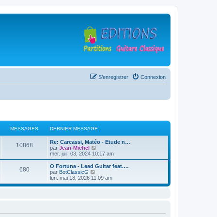
S’enregistrer
Connexion
MESSAGES
DERNIER MESSAGE
D
Re: Carcassi, Matéo - Etude n…
M
10868
e
V
par
Jean-Michel
r
o
mer. juil. 03, 2024 10:17 am
e
n
i
i
r
D
O Fortuna - Lead Guitar feat.…
M
680
s
e
l
e
V
par
BotClassicG
r
e
r
o
lun. mai 18, 2026 11:09 am
e
s
m
d
n
i
e
e
i
r
s
s
r
a
e
l
s
n
r
e
a
i
s
m
d
g
g
e
e
e