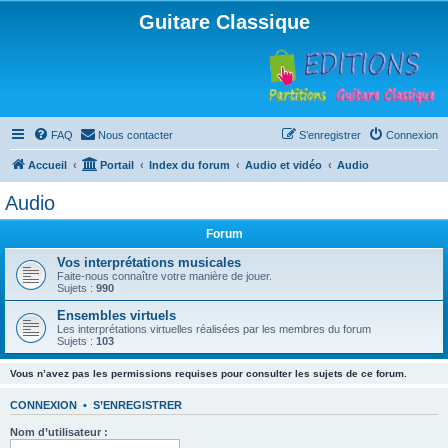
Guitare Classique
FAQ
Nous contacter
S’enregistrer
Connexion
Accueil
Portail
Index du forum
Audio et vidéo
Audio
Audio
Forum
Vos interprétations musicales
Faite-nous connaître votre manière de jouer.
Sujets :
990
Ensembles virtuels
Les interprétations virtuelles réalisées par les membres du forum
Sujets :
103
Vous n’avez pas les permissions requises pour consulter les sujets de ce forum.
CONNEXION
•
S’ENREGISTRER
Nom d’utilisateur :