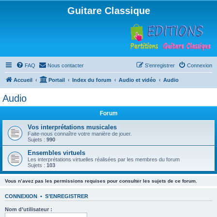
Guitare Classique
FAQ
Nous contacter
S’enregistrer
Connexion
Accueil
Portail
Index du forum
Audio et vidéo
Audio
Audio
Forum
Vos interprétations musicales
Faite-nous connaître votre manière de jouer.
Sujets :
990
Ensembles virtuels
Les interprétations virtuelles réalisées par les membres du forum
Sujets :
103
Vous n’avez pas les permissions requises pour consulter les sujets de ce forum.
CONNEXION
•
S’ENREGISTRER
Nom d’utilisateur :