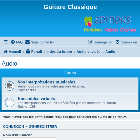
Guitare Classique
FAQ
Nous contacter
S’enregistrer
Connexion
Accueil
Portail
Index du forum
Audio et vidéo
Audio
Audio
Forum
Vos interprétations musicales
Faite-nous connaître votre manière de jouer.
Sujets :
990
Ensembles virtuels
Les interprétations virtuelles réalisées par les membres du forum
Sujets :
103
Vous n’avez pas les permissions requises pour consulter les sujets de ce forum.
CONNEXION
•
S’ENREGISTRER
Nom d’utilisateur :