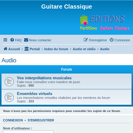
Guitare Classique
FAQ
Nous contacter
S’enregistrer
Connexion
Accueil
Portail
Index du forum
Audio et vidéo
Audio
Audio
Forum
Vos interprétations musicales
Faite-nous connaître votre manière de jouer.
Sujets :
990
Ensembles virtuels
Les interprétations virtuelles réalisées par les membres du forum
Sujets :
103
Vous n’avez pas les permissions requises pour consulter les sujets de ce forum.
CONNEXION
•
S’ENREGISTRER
Nom d’utilisateur :