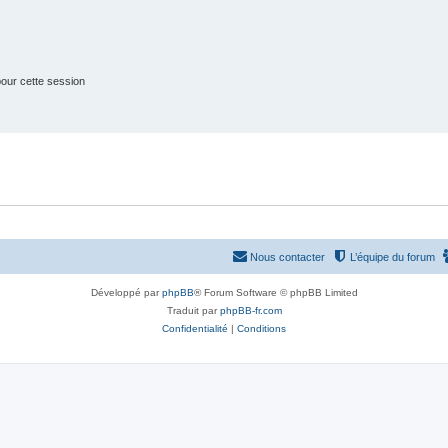
t
s
our cette session
Nous contacter
L’équipe du forum
Développé par
phpBB
® Forum Software © phpBB Limited
Traduit par
phpBB-fr.com
Confidentialité
|
Conditions