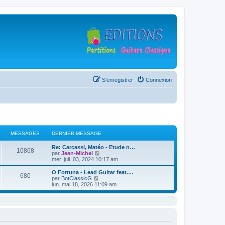
S’enregistrer
Connexion
MESSAGES
DERNIER MESSAGE
D
Re: Carcassi, Matéo - Etude n…
M
10868
e
V
par
Jean-Michel
r
o
mer. juil. 03, 2024 10:17 am
e
n
i
i
r
D
O Fortuna - Lead Guitar feat.…
M
680
s
e
l
e
V
par
BotClassicG
r
e
r
o
lun. mai 18, 2026 11:09 am
e
s
m
d
n
i
e
e
i
r
s
s
r
a
e
l
s
n
r
e
a
i
s
m
d
g
g
e
e
e