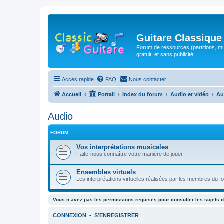
Guitare Classique
Forum de ressources (partitions, mu
gratuit, et sans publicité.
Accès rapide
FAQ
Nous contacter
Accueil
Portail
Index du forum
Audio et vidéo
Au
Audio
FORUM
Vos interprétations musicales
Faite-nous connaître votre manière de jouer.
Ensembles virtuels
Les interprétations virtuelles réalisées par les membres du f
Vous n’avez pas les permissions requises pour consulter les sujets d
CONNEXION
•
S’ENREGISTRER