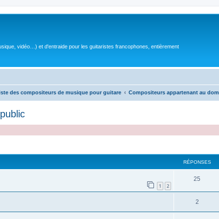
sique, vidéo…) et d'entraide pour les guitaristes francophones, entièrement
iste des compositeurs de musique pour guitare
Compositeurs appartenant au dom
public
RÉPONSES
R
25
1
2
é
R
2
p
é
o