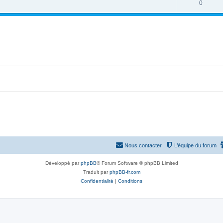
R
0
p
n
é
o
s
p
n
e
o
s
s
n
e
s
s
e
s
Nous contacter
L’équipe du forum
Développé par
phpBB
® Forum Software © phpBB Limited
Traduit par
phpBB-fr.com
Confidentialité
|
Conditions