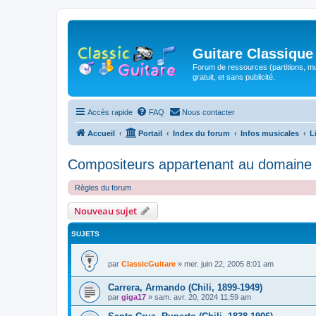
Guitare Classique
Forum de ressources (partitions, mu
gratuit, et sans publicité.
Accès rapide
FAQ
Nous contacter
Accueil
Portail
Index du forum
Infos musicales
L
Compositeurs appartenant au domaine 
Règles du forum
Nouveau sujet
SUJETS
par
ClassicGuitare
»
mer. juin 22, 2005 8:01 am
Carrera, Armando (Chili, 1899-1949)
par
giga17
»
sam. avr. 20, 2024 11:59 am