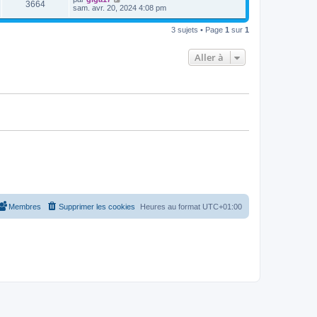
V
3664
i
e
e
sam. avr. 20, 2024 4:08 pm
e
e
s
r
r
u
s
n
s
m
3 sujets • Page
1
sur
1
a
i
e
g
e
e
s
e
r
s
Aller à
s
m
a
e
g
s
e
s
a
g
e
Membres
Supprimer les cookies
Heures au format
UTC+01:00