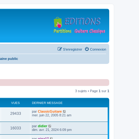
S’enregistrer
Connexion
aine public
3 sujets • Page
1
sur
1
VUES
DERNIER MESSAGE
D
par
ClassicGuitare
V
29433
e
mer. juin 22, 2005 8:21 am
r
u
n
D
par
didier
i
V
16033
e
e
dim. avr. 21, 2024 6:09 pm
e
r
r
u
n
s
m
D
par
giga17