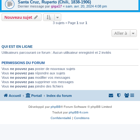
Santa Cruz, Ruperto (Chili, 1838-1906)
Dernier message par
giga17
«
sam. avr. 20, 2024 4:08 pm
Nouveau sujet
3 sujets • Page
1
sur
1
Aller à
QUI EST EN LIGNE
Utilisateurs parcourant ce forum : Aucun utilisateur enregistré et 2 invités
PERMISSIONS DU FORUM
Vous
ne pouvez pas
poster de nouveaux sujets
Vous
ne pouvez pas
répondre aux sujets
Vous
ne pouvez pas
modifier vos messages
Vous
ne pouvez pas
supprimer vos messages
Vous
ne pouvez pas
joindre des fichiers
Accueil
Portail
Index du forum
Développé par
phpBB
® Forum Software © phpBB Limited
Traduit par
phpBB-fr.com
Confidentialité
|
Conditions