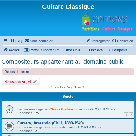
Guitare Classique
FAQ
Nous contacter
S’enregistrer
Connexion
Accueil
Portail
Index du forum
Infos musicales
Liste des compositeurs de musique pour guitare
Compositeurs appartenant au domaine public
Compositeurs appartenant au domaine public
Règles du forum
Nouveau sujet
3 sujets • Page
1
sur
1
Sujets
Dernier message par
ClassicGuitare
«
mer. juin 22, 2005 8:21 am
Réponses :
25
1
2
Carrera, Armando (Chili, 1899-1949)
Dernier message par
didier
«
dim. avr. 21, 2024 6:09 pm
Réponses :
2