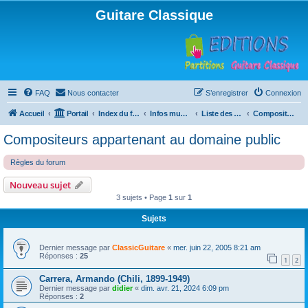
Guitare Classique
FAQ
Nous contacter
S’enregistrer
Connexion
Accueil
Portail
Index du forum
Infos musicales
Liste des compositeurs de musique pour guitare
Compositeurs appartenant au domaine public
Compositeurs appartenant au domaine public
Règles du forum
Nouveau sujet
3 sujets • Page
1
sur
1
Sujets
Dernier message par
ClassicGuitare
«
mer. juin 22, 2005 8:21 am
Réponses :
25
1
2
Carrera, Armando (Chili, 1899-1949)
Dernier message par
didier
«
dim. avr. 21, 2024 6:09 pm
Réponses :
2