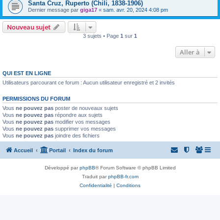
Santa Cruz, Ruperto (Chili, 1838-1906)
Dernier message par
giga17
«
sam. avr. 20, 2024 4:08 pm
Nouveau sujet
3 sujets • Page
1
sur
1
Aller à
QUI EST EN LIGNE
Utilisateurs parcourant ce forum : Aucun utilisateur enregistré et 2 invités
PERMISSIONS DU FORUM
Vous
ne pouvez pas
poster de nouveaux sujets
Vous
ne pouvez pas
répondre aux sujets
Vous
ne pouvez pas
modifier vos messages
Vous
ne pouvez pas
supprimer vos messages
Vous
ne pouvez pas
joindre des fichiers
Accueil
Portail
Index du forum
Développé par
phpBB
® Forum Software © phpBB Limited
Traduit par
phpBB-fr.com
Confidentialité
|
Conditions