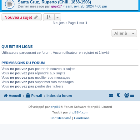
Santa Cruz, Ruperto (Chili, 1838-1906)
Dernier message par
giga17
«
sam. avr. 20, 2024 4:08 pm
Nouveau sujet
3 sujets • Page
1
sur
1
Aller à
QUI EST EN LIGNE
Utilisateurs parcourant ce forum : Aucun utilisateur enregistré et 1 invité
PERMISSIONS DU FORUM
Vous
ne pouvez pas
poster de nouveaux sujets
Vous
ne pouvez pas
répondre aux sujets
Vous
ne pouvez pas
modifier vos messages
Vous
ne pouvez pas
supprimer vos messages
Vous
ne pouvez pas
joindre des fichiers
Accueil
Portail
Index du forum
Développé par
phpBB
® Forum Software © phpBB Limited
Traduit par
phpBB-fr.com
Confidentialité
|
Conditions