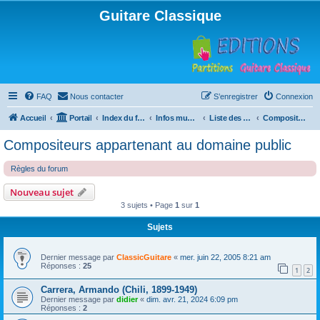
Guitare Classique
FAQ
Nous contacter
S’enregistrer
Connexion
Accueil
Portail
Index du forum
Infos musicales
Liste des compositeurs de musique pour guitare
Compositeurs appartenant au domaine public
Compositeurs appartenant au domaine public
Règles du forum
Nouveau sujet
3 sujets • Page
1
sur
1
Sujets
Dernier message par
ClassicGuitare
«
mer. juin 22, 2005 8:21 am
Réponses :
25
1
2
Carrera, Armando (Chili, 1899-1949)
Dernier message par
didier
«
dim. avr. 21, 2024 6:09 pm
Réponses :
2