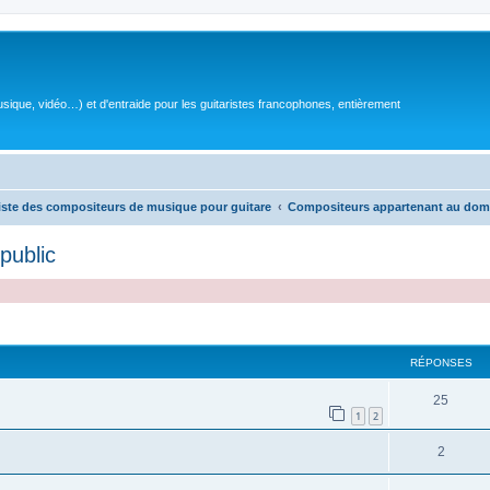
sique, vidéo…) et d'entraide pour les guitaristes francophones, entièrement
iste des compositeurs de musique pour guitare
Compositeurs appartenant au dom
public
RÉPONSES
R
25
1
2
é
R
2
p
é
o