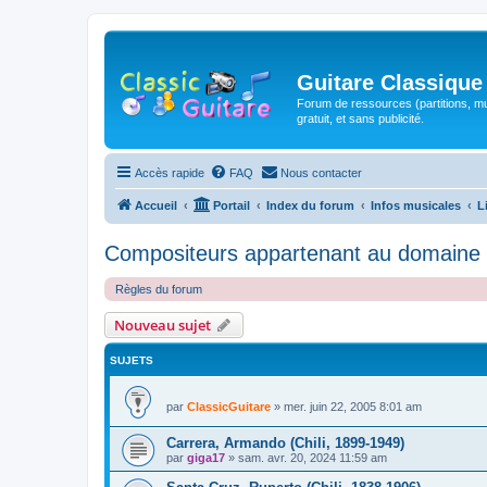
Guitare Classique
Forum de ressources (partitions, mu
gratuit, et sans publicité.
Accès rapide
FAQ
Nous contacter
Accueil
Portail
Index du forum
Infos musicales
L
Compositeurs appartenant au domaine 
Règles du forum
Nouveau sujet
SUJETS
par
ClassicGuitare
»
mer. juin 22, 2005 8:01 am
Carrera, Armando (Chili, 1899-1949)
par
giga17
»
sam. avr. 20, 2024 11:59 am