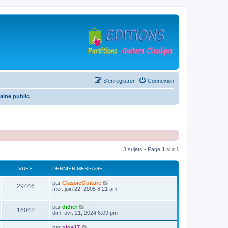
S’enregistrer
Connexion
aine public
3 sujets • Page
1
sur
1
VUES
DERNIER MESSAGE
D
par
ClassicGuitare
V
29446
e
mer. juin 22, 2005 8:21 am
r
u
n
D
par
didier
i
V
16042
e
e
dim. avr. 21, 2024 6:09 pm
e
r
r
u
n
s
m
D
par
giga17