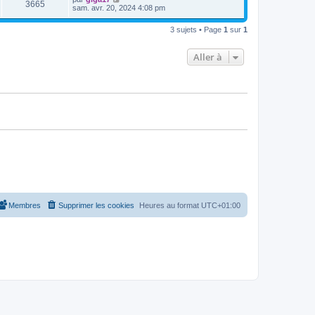
V
3665
i
e
e
sam. avr. 20, 2024 4:08 pm
e
e
s
r
r
u
s
n
s
m
3 sujets • Page
1
sur
1
a
i
e
g
e
e
s
e
r
s
Aller à
s
m
a
e
g
s
e
s
a
g
e
Membres
Supprimer les cookies
Heures au format
UTC+01:00