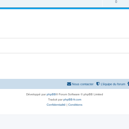
R
0
p
n
é
o
s
p
n
e
o
s
s
n
e
s
s
e
s
Nous contacter
L’équipe du forum
Développé par
phpBB
® Forum Software © phpBB Limited
Traduit par
phpBB-fr.com
Confidentialité
|
Conditions