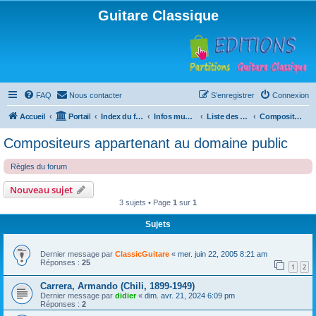
Guitare Classique
FAQ
Nous contacter
S’enregistrer
Connexion
Accueil
Portail
Index du forum
Infos musicales
Liste des compositeurs de musique pour guitare
Compositeurs appartenant au domaine public
Compositeurs appartenant au domaine public
Règles du forum
Nouveau sujet
3 sujets • Page
1
sur
1
Sujets
Dernier message par
ClassicGuitare
«
mer. juin 22, 2005 8:21 am
Réponses :
25
1
2
Carrera, Armando (Chili, 1899-1949)
Dernier message par
didier
«
dim. avr. 21, 2024 6:09 pm
Réponses :
2