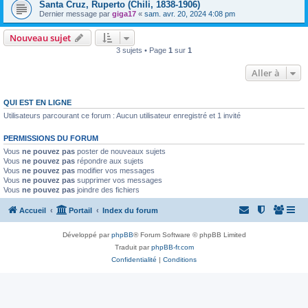
Santa Cruz, Ruperto (Chili, 1838-1906)
Dernier message par
giga17
«
sam. avr. 20, 2024 4:08 pm
Nouveau sujet
3 sujets • Page
1
sur
1
Aller à
QUI EST EN LIGNE
Utilisateurs parcourant ce forum : Aucun utilisateur enregistré et 1 invité
PERMISSIONS DU FORUM
Vous
ne pouvez pas
poster de nouveaux sujets
Vous
ne pouvez pas
répondre aux sujets
Vous
ne pouvez pas
modifier vos messages
Vous
ne pouvez pas
supprimer vos messages
Vous
ne pouvez pas
joindre des fichiers
Accueil
Portail
Index du forum
Développé par
phpBB
® Forum Software © phpBB Limited
Traduit par
phpBB-fr.com
Confidentialité
|
Conditions