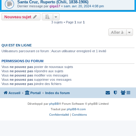
Santa Cruz, Ruperto (Chili, 1838-1906)
Dernier message par
giga17
«
sam. avr. 20, 2024 4:08 pm
Nouveau sujet
3 sujets • Page
1
sur
1
Aller à
QUI EST EN LIGNE
Utilisateurs parcourant ce forum : Aucun utilisateur enregistré et 1 invité
PERMISSIONS DU FORUM
Vous
ne pouvez pas
poster de nouveaux sujets
Vous
ne pouvez pas
répondre aux sujets
Vous
ne pouvez pas
modifier vos messages
Vous
ne pouvez pas
supprimer vos messages
Vous
ne pouvez pas
joindre des fichiers
Accueil
Portail
Index du forum
Développé par
phpBB
® Forum Software © phpBB Limited
Traduit par
phpBB-fr.com
Confidentialité
|
Conditions