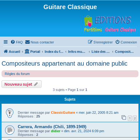
Guitare Classique
FAQ
Nous contacter
S’enregistrer
Connexion
Accueil
Portail
Index du forum
Infos musicales
Liste des compositeurs de musique pour guitare
Compositeurs appartenant au domaine public
Compositeurs appartenant au domaine public
Règles du forum
Nouveau sujet
3 sujets • Page
1
sur
1
Sujets
Dernier message par
ClassicGuitare
«
mer. juin 22, 2005 8:21 am
Réponses :
25
1
2
Carrera, Armando (Chili, 1899-1949)
Dernier message par
didier
«
dim. avr. 21, 2024 6:09 pm
Réponses :
2