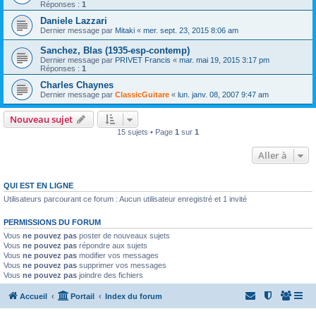
Réponses :
1
Daniele Lazzari
Dernier message par
Mitaki
«
mer. sept. 23, 2015 8:06 am
Sanchez, Blas (1935-esp-contemp)
Dernier message par
PRIVET Francis
«
mar. mai 19, 2015 3:17 pm
Réponses :
1
Charles Chaynes
Dernier message par
ClassicGuitare
«
lun. janv. 08, 2007 9:47 am
Nouveau sujet
15 sujets • Page
1
sur
1
Aller à
QUI EST EN LIGNE
Utilisateurs parcourant ce forum : Aucun utilisateur enregistré et 1 invité
PERMISSIONS DU FORUM
Vous
ne pouvez pas
poster de nouveaux sujets
Vous
ne pouvez pas
répondre aux sujets
Vous
ne pouvez pas
modifier vos messages
Vous
ne pouvez pas
supprimer vos messages
Vous
ne pouvez pas
joindre des fichiers
Accueil
Portail
Index du forum