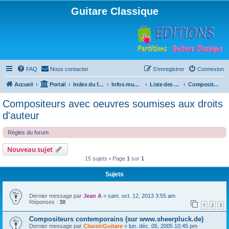
Guitare Classique
FAQ
Nous contacter
S’enregistrer
Connexion
Accueil
Portail
Index du forum
Infos musicales
Liste des compositeurs de musique pour guitare
Compositeurs avec oeuvres soumises aux droits d'auteur
Compositeurs avec oeuvres soumises aux droits
d'auteur
Règles du forum
Nouveau sujet
15 sujets • Page
1
sur
1
Sujets
Dernier message par
Jean A
«
sam. oct. 12, 2013 3:55 am
Réponses :
38
1
2
3
Compositeurs contemporains (sur www.sheerpluck.de)
Dernier message par
ClassicGuitare
«
lun. déc. 05, 2005 10:45 pm