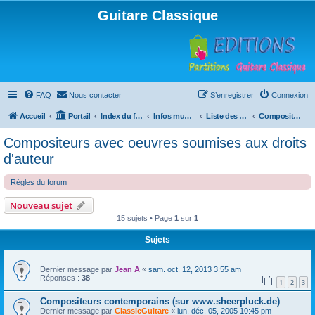
Guitare Classique
FAQ
Nous contacter
S’enregistrer
Connexion
Accueil
Portail
Index du forum
Infos musicales
Liste des compositeurs de musique pour guitare
Compositeurs avec oeuvres soumises aux droits d'auteur
Compositeurs avec oeuvres soumises aux droits
d'auteur
Règles du forum
Nouveau sujet
15 sujets • Page
1
sur
1
Sujets
Dernier message par
Jean A
«
sam. oct. 12, 2013 3:55 am
Réponses :
38
1
2
3
Compositeurs contemporains (sur www.sheerpluck.de)
Dernier message par
ClassicGuitare
«
lun. déc. 05, 2005 10:45 pm