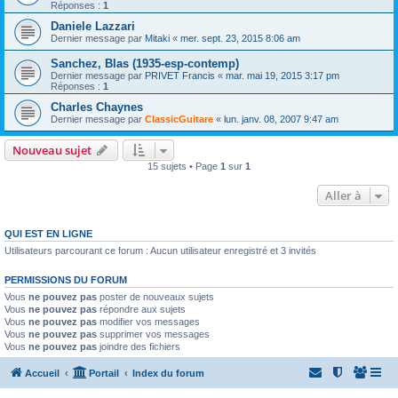
Réponses :
1
Daniele Lazzari
Dernier message par
Mitaki
«
mer. sept. 23, 2015 8:06 am
Sanchez, Blas (1935-esp-contemp)
Dernier message par
PRIVET Francis
«
mar. mai 19, 2015 3:17 pm
Réponses :
1
Charles Chaynes
Dernier message par
ClassicGuitare
«
lun. janv. 08, 2007 9:47 am
Nouveau sujet
15 sujets • Page
1
sur
1
Aller à
QUI EST EN LIGNE
Utilisateurs parcourant ce forum : Aucun utilisateur enregistré et 3 invités
PERMISSIONS DU FORUM
Vous
ne pouvez pas
poster de nouveaux sujets
Vous
ne pouvez pas
répondre aux sujets
Vous
ne pouvez pas
modifier vos messages
Vous
ne pouvez pas
supprimer vos messages
Vous
ne pouvez pas
joindre des fichiers
Accueil
Portail
Index du forum