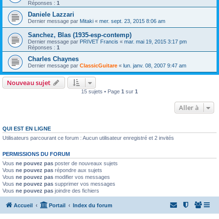
Réponses :
1
Daniele Lazzari
Dernier message par
Mitaki
«
mer. sept. 23, 2015 8:06 am
Sanchez, Blas (1935-esp-contemp)
Dernier message par
PRIVET Francis
«
mar. mai 19, 2015 3:17 pm
Réponses :
1
Charles Chaynes
Dernier message par
ClassicGuitare
«
lun. janv. 08, 2007 9:47 am
Nouveau sujet
15 sujets • Page
1
sur
1
Aller à
QUI EST EN LIGNE
Utilisateurs parcourant ce forum : Aucun utilisateur enregistré et 2 invités
PERMISSIONS DU FORUM
Vous
ne pouvez pas
poster de nouveaux sujets
Vous
ne pouvez pas
répondre aux sujets
Vous
ne pouvez pas
modifier vos messages
Vous
ne pouvez pas
supprimer vos messages
Vous
ne pouvez pas
joindre des fichiers
Accueil
Portail
Index du forum