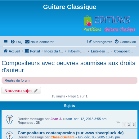
Guitare Classique
FAQ
Nous contacter
S’enregistrer
Connexion
Accueil
Portail
Index du forum
Infos musicales
Liste des compositeurs de musique pour guitare
Compositeurs avec oeuvres soumises aux droits d'auteur
Compositeurs avec oeuvres soumises aux droits
d'auteur
Règles du forum
Nouveau sujet
15 sujets • Page
1
sur
1
Sujets
Dernier message par
Jean A
«
sam. oct. 12, 2013 3:55 am
Réponses :
38
1
2
3
Compositeurs contemporains (sur www.sheerpluck.de)
Dernier message par
ClassicGuitare
«
lun. déc. 05, 2005 10:45 pm