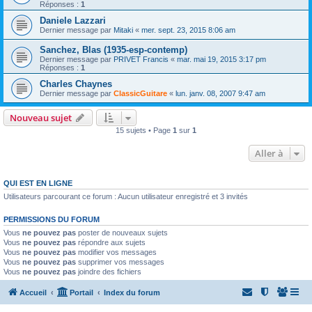
Réponses :
1
Daniele Lazzari
Dernier message par
Mitaki
«
mer. sept. 23, 2015 8:06 am
Sanchez, Blas (1935-esp-contemp)
Dernier message par
PRIVET Francis
«
mar. mai 19, 2015 3:17 pm
Réponses :
1
Charles Chaynes
Dernier message par
ClassicGuitare
«
lun. janv. 08, 2007 9:47 am
Nouveau sujet
15 sujets • Page
1
sur
1
Aller à
QUI EST EN LIGNE
Utilisateurs parcourant ce forum : Aucun utilisateur enregistré et 3 invités
PERMISSIONS DU FORUM
Vous
ne pouvez pas
poster de nouveaux sujets
Vous
ne pouvez pas
répondre aux sujets
Vous
ne pouvez pas
modifier vos messages
Vous
ne pouvez pas
supprimer vos messages
Vous
ne pouvez pas
joindre des fichiers
Accueil
Portail
Index du forum