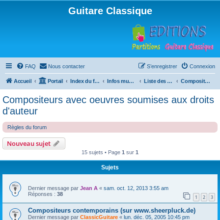
Guitare Classique
FAQ
Nous contacter
S’enregistrer
Connexion
Accueil
Portail
Index du forum
Infos musicales
Liste des compositeurs de musique pour guitare
Compositeurs avec oeuvres soumises aux droits d'auteur
Compositeurs avec oeuvres soumises aux droits
d'auteur
Règles du forum
Nouveau sujet
15 sujets • Page
1
sur
1
Sujets
Dernier message par
Jean A
«
sam. oct. 12, 2013 3:55 am
Réponses :
38
1
2
3
Compositeurs contemporains (sur www.sheerpluck.de)
Dernier message par
ClassicGuitare
«
lun. déc. 05, 2005 10:45 pm