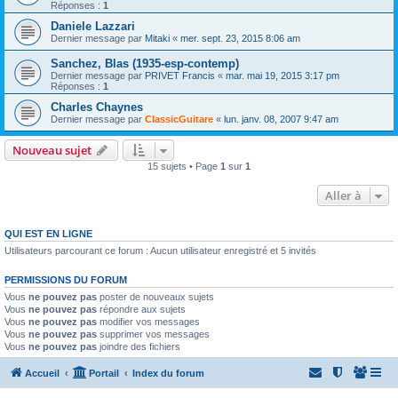
Réponses :
1
Daniele Lazzari
Dernier message par
Mitaki
«
mer. sept. 23, 2015 8:06 am
Sanchez, Blas (1935-esp-contemp)
Dernier message par
PRIVET Francis
«
mar. mai 19, 2015 3:17 pm
Réponses :
1
Charles Chaynes
Dernier message par
ClassicGuitare
«
lun. janv. 08, 2007 9:47 am
Nouveau sujet
15 sujets • Page
1
sur
1
Aller à
QUI EST EN LIGNE
Utilisateurs parcourant ce forum : Aucun utilisateur enregistré et 5 invités
PERMISSIONS DU FORUM
Vous
ne pouvez pas
poster de nouveaux sujets
Vous
ne pouvez pas
répondre aux sujets
Vous
ne pouvez pas
modifier vos messages
Vous
ne pouvez pas
supprimer vos messages
Vous
ne pouvez pas
joindre des fichiers
Accueil
Portail
Index du forum