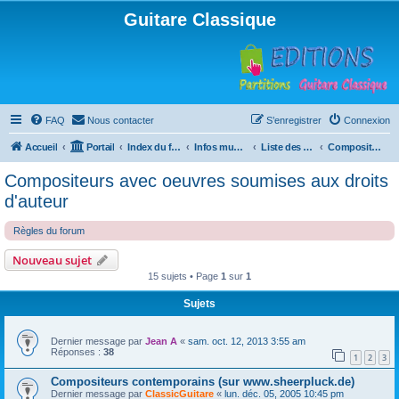
Guitare Classique
FAQ
Nous contacter
S’enregistrer
Connexion
Accueil
Portail
Index du forum
Infos musicales
Liste des compositeurs de musique pour guitare
Compositeurs avec oeuvres soumises aux droits d'auteur
Compositeurs avec oeuvres soumises aux droits
d'auteur
Règles du forum
Nouveau sujet
15 sujets • Page
1
sur
1
Sujets
Dernier message par
Jean A
«
sam. oct. 12, 2013 3:55 am
Réponses :
38
1
2
3
Compositeurs contemporains (sur www.sheerpluck.de)
Dernier message par
ClassicGuitare
«
lun. déc. 05, 2005 10:45 pm