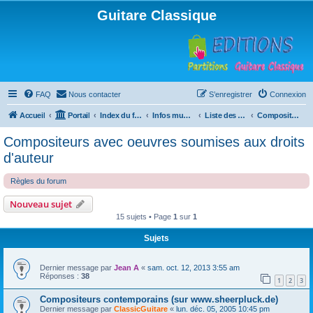
Guitare Classique
FAQ
Nous contacter
S’enregistrer
Connexion
Accueil
Portail
Index du forum
Infos musicales
Liste des compositeurs de musique pour guitare
Compositeurs avec oeuvres soumises aux droits d'auteur
Compositeurs avec oeuvres soumises aux droits
d'auteur
Règles du forum
Nouveau sujet
15 sujets • Page
1
sur
1
Sujets
Dernier message par
Jean A
«
sam. oct. 12, 2013 3:55 am
Réponses :
38
1
2
3
Compositeurs contemporains (sur www.sheerpluck.de)
Dernier message par
ClassicGuitare
«
lun. déc. 05, 2005 10:45 pm