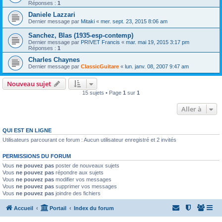
Réponses :
1
Daniele Lazzari
Dernier message par
Mitaki
«
mer. sept. 23, 2015 8:06 am
Sanchez, Blas (1935-esp-contemp)
Dernier message par
PRIVET Francis
«
mar. mai 19, 2015 3:17 pm
Réponses :
1
Charles Chaynes
Dernier message par
ClassicGuitare
«
lun. janv. 08, 2007 9:47 am
Nouveau sujet
15 sujets • Page
1
sur
1
Aller à
QUI EST EN LIGNE
Utilisateurs parcourant ce forum : Aucun utilisateur enregistré et 2 invités
PERMISSIONS DU FORUM
Vous
ne pouvez pas
poster de nouveaux sujets
Vous
ne pouvez pas
répondre aux sujets
Vous
ne pouvez pas
modifier vos messages
Vous
ne pouvez pas
supprimer vos messages
Vous
ne pouvez pas
joindre des fichiers
Accueil
Portail
Index du forum