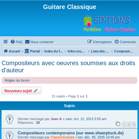
Guitare Classique
FAQ
Nous contacter
S’enregistrer
Connexion
Accueil
Portail
Index du forum
Infos musicales
Liste des compositeurs de musique pour guitare
Compositeurs avec oeuvres soumises aux droits d'auteur
Compositeurs avec oeuvres soumises aux droits
d'auteur
Règles du forum
Nouveau sujet
15 sujets • Page
1
sur
1
Sujets
Dernier message par
Jean A
«
sam. oct. 12, 2013 3:55 am
Réponses :
38
1
2
3
Compositeurs contemporains (sur www.sheerpluck.de)
Dernier message par
ClassicGuitare
«
lun. déc. 05, 2005 10:45 pm