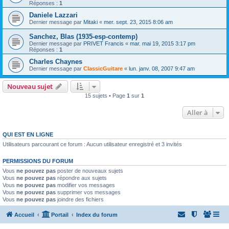
Réponses :
1
Daniele Lazzari
Dernier message par
Mitaki
«
mer. sept. 23, 2015 8:06 am
Sanchez, Blas (1935-esp-contemp)
Dernier message par
PRIVET Francis
«
mar. mai 19, 2015 3:17 pm
Réponses :
1
Charles Chaynes
Dernier message par
ClassicGuitare
«
lun. janv. 08, 2007 9:47 am
Nouveau sujet
15 sujets • Page
1
sur
1
Aller à
QUI EST EN LIGNE
Utilisateurs parcourant ce forum : Aucun utilisateur enregistré et 3 invités
PERMISSIONS DU FORUM
Vous
ne pouvez pas
poster de nouveaux sujets
Vous
ne pouvez pas
répondre aux sujets
Vous
ne pouvez pas
modifier vos messages
Vous
ne pouvez pas
supprimer vos messages
Vous
ne pouvez pas
joindre des fichiers
Accueil
Portail
Index du forum