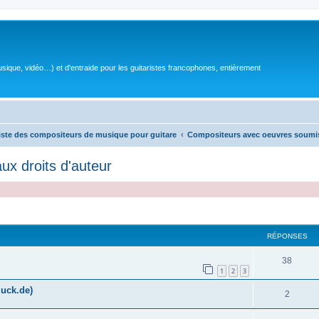
sique, vidéo…) et d'entraide pour les guitaristes francophones, entièrement
iste des compositeurs de musique pour guitare
Compositeurs avec oeuvres soumis
x droits d'auteur
RÉPONSES
R
38
1
2
3
é
uck.de)
R
2
p
é
o