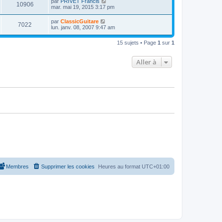
D
par
PRIVET Francis
s
m
V
10906
i
a
e
mar. mai 19, 2015 3:17 pm
e
e
e
g
r
s
r
u
e
n
s
D
par
ClassicGuitare
s
m
V
7022
i
a
e
lun. janv. 08, 2007 9:47 am
e
e
e
g
r
s
r
u
e
n
s
s
m
15 sujets • Page
1
sur
1
i
a
e
e
e
g
s
r
e
s
Aller à
s
m
a
e
g
s
e
s
a
g
e
Membres
Supprimer les cookies
Heures au format
UTC+01:00