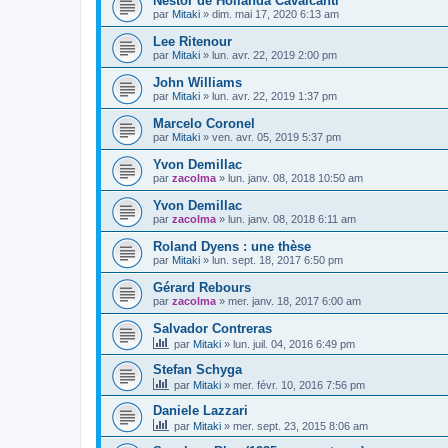
Nestor de Hollanda Cavalcanti
par
Mitaki
»
dim. mai 17, 2020 6:13 am
Lee Ritenour
par
Mitaki
»
lun. avr. 22, 2019 2:00 pm
John Williams
par
Mitaki
»
lun. avr. 22, 2019 1:37 pm
Marcelo Coronel
par
Mitaki
»
ven. avr. 05, 2019 5:37 pm
Yvon Demillac
par
zacolma
»
lun. janv. 08, 2018 10:50 am
Yvon Demillac
par
zacolma
»
lun. janv. 08, 2018 6:11 am
Roland Dyens : une thèse
par
Mitaki
»
lun. sept. 18, 2017 6:50 pm
Gérard Rebours
par
zacolma
»
mer. janv. 18, 2017 6:00 am
Salvador Contreras
par
Mitaki
»
lun. juil. 04, 2016 6:49 pm
Stefan Schyga
par
Mitaki
»
mer. févr. 10, 2016 7:56 pm
Daniele Lazzari
par
Mitaki
»
mer. sept. 23, 2015 8:06 am