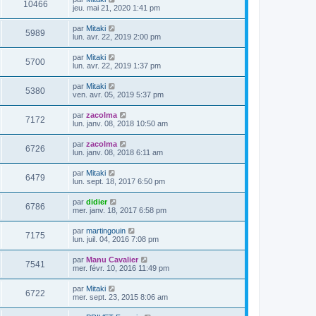
V
10466
i
e
e
jeu. mai 21, 2020 1:41 pm
e
e
s
r
r
u
s
n
D
par
Mitaki
s
m
a
V
5989
i
e
lun. avr. 22, 2019 2:00 pm
e
g
e
e
r
s
e
r
u
n
s
D
par
Mitaki
s
m
V
5700
i
a
e
lun. avr. 22, 2019 1:37 pm
e
e
e
g
r
s
r
u
e
n
s
D
par
Mitaki
s
m
V
5380
i
a
e
ven. avr. 05, 2019 5:37 pm
e
e
e
g
r
s
r
u
e
n
s
D
par
zacolma
s
m
V
7172
i
a
e
lun. janv. 08, 2018 10:50 am
e
e
e
g
r
s
r
u
e
n
s
D
par
zacolma
s
m
V
6726
i
a
e
lun. janv. 08, 2018 6:11 am
e
e
e
g
r
s
r
u
e
n
s
D
par
Mitaki
s
m
V
6479
i
a
e
lun. sept. 18, 2017 6:50 pm
e
e
e
g
r
s
r
u
e
n
s
D
par
didier
s
m
V
6786
i
a
e
mer. janv. 18, 2017 6:58 pm
e
e
e
g
r
s
r
u
e
n
s
D
par
martingouin
s
m
V
7175
i
a
e
lun. juil. 04, 2016 7:08 pm
e
e
e
g
r
s
r
u
e
n
s
D
par
Manu Cavalier
s
m
V
7541
i
a
e
mer. févr. 10, 2016 11:49 pm
e
e
e
g
r
s
r
u
e
n
s
D
par
Mitaki
s
m
V
6722
i
a
e
mer. sept. 23, 2015 8:06 am
e
e
e
g
r
s
r
u
e
n
s