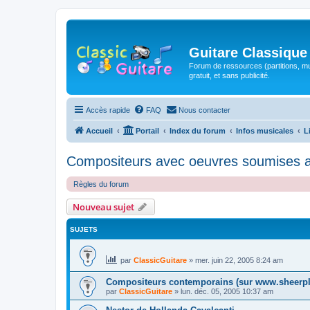
Guitare Classique
Forum de ressources (partitions, mu
gratuit, et sans publicité.
Accès rapide
FAQ
Nous contacter
Accueil
Portail
Index du forum
Infos musicales
L
Compositeurs avec oeuvres soumises au
Règles du forum
Nouveau sujet
SUJETS
par
ClassicGuitare
»
mer. juin 22, 2005 8:24 am
Compositeurs contemporains (sur www.sheerpl
par
ClassicGuitare
»
lun. déc. 05, 2005 10:37 am