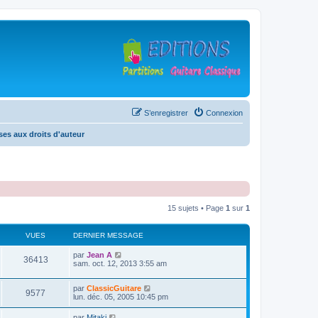
S’enregistrer
Connexion
es aux droits d'auteur
15 sujets • Page
1
sur
1
VUES
DERNIER MESSAGE
D
par
Jean A
V
36413
e
sam. oct. 12, 2013 3:55 am
r
u
n
D
par
ClassicGuitare
i
V
9577
e
e
lun. déc. 05, 2005 10:45 pm
e
r
r
u
n
s
m
D
par
Mitaki