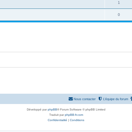
o
R
1
s
p
s
n
é
e
o
R
0
s
p
s
n
é
e
o
s
p
s
n
e
o
s
s
n
e
s
s
e
s
Nous contacter
L’équipe du forum
Développé par
phpBB
® Forum Software © phpBB Limited
Traduit par
phpBB-fr.com
Confidentialité
|
Conditions