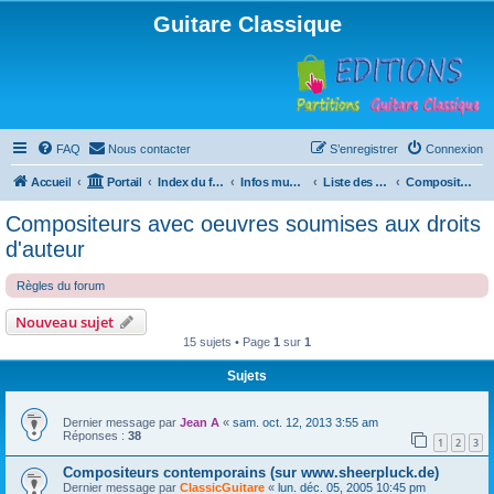
Guitare Classique
FAQ
Nous contacter
S’enregistrer
Connexion
Accueil
Portail
Index du forum
Infos musicales
Liste des compositeurs de musique pour guitare
Compositeurs avec oeuvres soumises aux droits d'auteur
Compositeurs avec oeuvres soumises aux droits
d'auteur
Règles du forum
Nouveau sujet
15 sujets • Page
1
sur
1
Sujets
Dernier message par
Jean A
«
sam. oct. 12, 2013 3:55 am
Réponses :
38
1
2
3
Compositeurs contemporains (sur www.sheerpluck.de)
Dernier message par
ClassicGuitare
«
lun. déc. 05, 2005 10:45 pm